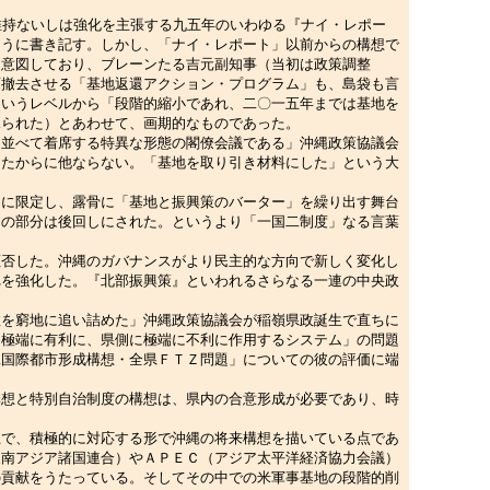
維持ないしは強化を主張する九五年のいわゆる『ナイ・レポー
ように書き記す。しかし、「ナイ・レポート」以前からの構想で
を意図しており、ブレーンたる吉元副知事（当初は政策調整
面撤去させる「基地返還アクション・プログラム」も、島袋も言
というレベルから「段階的縮小であれ、二〇一五年までは基地を
見られた）とあわせて、画期的なものであった。
並べて着席する特異な形態の閣僚会議である」沖縄政策協議会
ったからに他ならない。「基地を取り引き材料にした」という大
に限定し、露骨に「基地と振興策のバーター」を繰り出す舞台
」の部分は後回しにされた。というより「一国二制度」なる言葉
否した。沖縄のガバナンスがより民主的な方向で新しく変化し
れを強化した。『北部振興策』といわれるさらなる一連の中央政
を窮地に追い詰めた」沖縄政策協議会が稲嶺県政誕生で直ちに
に極端に有利に、県側に極端に不利に作用するシステム」の問題
縄国際都市形成構想・全県ＦＴＺ問題」についての彼の評価に端
想と特別自治制度の構想は、県内の合意形成が必要であり、時
で、積極的に対応する形で沖縄の将来構想を描いている点であ
東南アジア諸国連合）やＡＰＥＣ（アジア太平洋経済協力会議）
の貢献をうたっている。そしてその中での米軍事基地の段階的削