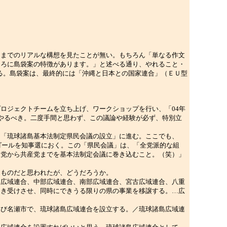
までのリアルな構想を見たことが無い。もちろん「単なる作文
ころに島袋案の特徴があります。」と述べる通り、やれること・
いる。島袋案は、最終的には「沖縄と日本との国家連合」（ＥＵ型
ロジェクトチームを立ち上げ、ワークショップを行い、「04年
やるべき。二度手間と思わず、この議論や経験が必ず、特別立
「琉球諸島基本法制定県民会議の設立」に進む。ここでも、
ゴールを知事選におく。この「県民会議」は、「全党派的な組
民党から共産党までを基本法制定会議に巻き込むこと。（笑）」
ものだと思われたが、どうだろうか。
広域連合、中部広域連合、南部広域連合、宮古広域連合、八重
引き受けさせ、同時にできうる限りの県の事業を移譲する。…広
び名瀬市で、琉球諸島広域連合を設立する。／琉球諸島広域連