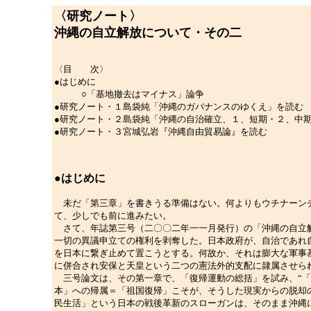
〈研究ノート〉
沖縄の自立解放について・その二
〈目 次〉
●はじめに
○「基地撤去はマイナス」論争
●研究ノート・１島袋純「沖縄のガバナンスのゆくえ」を読む
●研究ノート・２島袋純「沖縄の自治確立、１、短期・２、中
●研究ノート・３宮城弘岩『沖縄自由貿易論』を読む
●はじめに
未だ「第三章」を書きうる準備はない。何よりもウチナーンチ
て、少しでも前に進みたい。
さて、年誌第三号（二〇〇二年一一月発行）の「沖縄の自立解
一切の異議申立ての権利を剥奪した。日本政府が、自治であれ
を日本に繋ぎ止めて置こうとする。何故か、それは膨大な軍事
に併合され安保と天皇という二つの憲法外的支配に隷属させら
三号論文は、その第一章で、「復帰運動の総括」を試み、“「
本」への帰属＝「祖国復帰」こそが、そうした現実からの脱却
民生活」という日本の戦後革新のスローガンは、そのまま沖縄