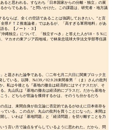
であると思われる。すなわち「日本国家からの分離・独立」の展
るからでもある。”と問いかけた。この課題は、研究者・地方議
るならば、全くの空語であることは強調しておきたい。”と言
「全県ＦＴＺ推進論者」ではあるが、「高すぎる軍用地料」があ
を語る。【ノート・３】
『沖縄独立』について、「独立すべき」と答えた人が18・５％に
香港、マカオの東アジア四地域」で林泉忠琉球大学法文学部専任講
」と題された論争である。〇二年七月二六日に関東ブロック主
いる。以降、№139／02.9.28来間泰男「（ま）さんの批判
ないか。私は今後とも『基地の撤去は経済的にはマイナスだが、そ
ける。丸山氏は『基地の撤去は経済的にプラスだ。だから基地を
いこう。どちらが世論を獲得するかは、そのうち分かるだろ
の点は、来間自身が自立論に否定的であるがゆえに日本依存を
切っている。この点が、丸山の批判を買うことになった。来間は
展開し、いわば「基地問題」と「経済問題」を切り離すことを力
いう言い方で論点をずらしているように思われた。だから、問