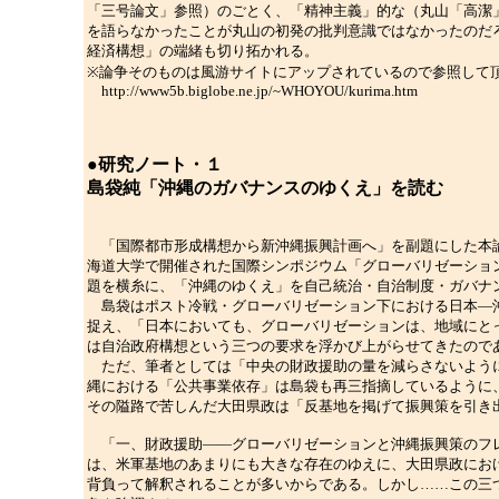
「三号論文」参照）のごとく、「精神主義」的な（丸山「高潔
を語らなかったことが丸山の初発の批判意識ではなかったのだ
経済構想」の端緒も切り拓かれる。
※論争そのものは風游サイトにアップされているので参照して
http://www5b.biglobe.ne.jp/~WHOYOU/kurima.htm
●研究ノート・１
島袋純「沖縄のガバナンスのゆくえ」を読む
「国際都市形成構想から新沖縄振興計画へ」を副題にした本論
海道大学で開催された国際シンポジウム「グローバリゼーショ
題を横糸に、「沖縄のゆくえ」を自己統治・自治制度・ガバナ
島袋はポスト冷戦・グローバリゼーション下における日本―沖
捉え、「日本においても、グローバリゼーションは、地域にと
は自治政府構想という三つの要求を浮かび上がらせてきたので
ただ、筆者としては「中央の財政援助の量を減らさないように
縄における「公共事業依存」は島袋も再三指摘しているように
その隘路で苦しんだ大田県政は「反基地を掲げて振興策を引き
「一、財政援助――グローバリゼーションと沖縄振興策のフレ
は、米軍基地のあまりにも大きな存在のゆえに、大田県政にお
背負って解釈されることが多いからである。しかし……この三