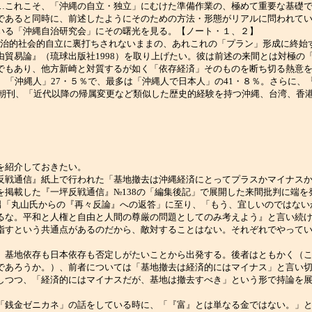
…これこそ、「沖縄の自立・独立」にむけた準備作業の、極めて重要な基礎
であると同時に、前述したようにそのための方法・形態がリアルに問われてい
いる「沖縄自治研究会」にその曙光を見る。【ノート・１、２】
治的社会的自立に裏打ちされないままの、あれこれの「プラン」形成に終始す
貿易論』（琉球出版社1998）を取り上げたい。彼は前述の来間とは対極の
でもあり、他方新崎と対質するが如く「依存経済」そのものを断ち切る熱意
、「沖縄人」27・５％で、最多は「沖縄人で日本人」の41・８％。さらに、
.20朝刊、「近代以降の帰属変更など類似した歴史的経験を持つ沖縄、台湾、
を紹介しておきたい。
戦通信』紙上で行われた「基地撤去は沖縄経済にとってプラスかマイナスか
載した『一坪反戦通信』№138の「編集後記」で展開した来間批判に端を発して
来間泰男「丸山氏からの『再々反論』への返答」に至り、「もう、宜しいのでは
るな。平和と人権と自由と人間の尊厳の問題としてのみ考えよう』と言い続
指すという共通点があるのだから、敵対することはない。それぞれでやって
基地依存も日本依存も否定しがたいことから出発する。後者はともかく（こ
であろうか。）、前者については「基地撤去は経済的にはマイナス」と言い
しつつ、「経済的にはマイナスだが、基地は撤去すべき」という形で持論を
銭金ゼニカネ」の話をしている時に、「『富』とは単なる金ではない。」と