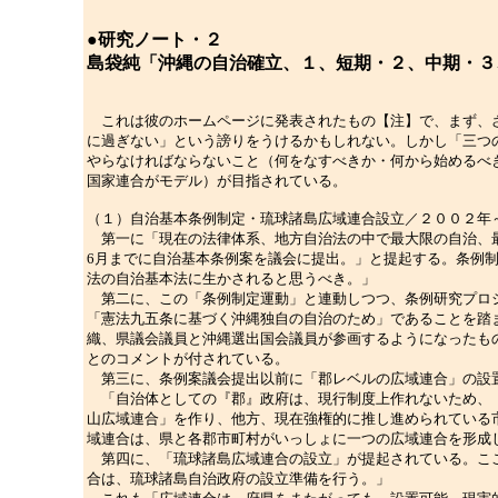
●研究ノート・２
島袋純「沖縄の自治確立、１、短期・２、中期・３
これは彼のホームページに発表されたもの【注】で、まず、ざ
に過ぎない」という謗りをうけるかもしれない。しかし「三つ
やらなければならないこと（何をなすべきか・何から始めるべき
国家連合がモデル）が目指されている。
（１）自治基本条例制定・琉球諸島広域連合設立／２００２年
第一に「現在の法律体系、地方自治法の中で最大限の自治、最
6月までに自治基本条例案を議会に提出。」と提起する。条例
法の自治基本法に生かされると思うべき。」
第二に、この「条例制定運動」と連動しつつ、条例研究プロジ
「憲法九五条に基づく沖縄独自の自治のため」であることを踏ま
織、県議会議員と沖縄選出国会議員が参画するようになったも
とのコメントが付されている。
第三に、条例案議会提出以前に「郡レベルの広域連合」の設置
「自治体としての『郡』政府は、現行制度上作れないため、（
山広域連合」を作り、他方、現在強権的に推し進められている
域連合は、県と各郡市町村がいっしょに一つの広域連合を形成
第四に、「琉球諸島広域連合の設立」が提起されている。ここ
合は、琉球諸島自治政府の設立準備を行う。」