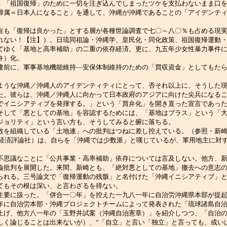
、「祖国復帰」のために一切を注ぎ込んでしまったツケを支払わないまま口
帰属＝日本人になること」を通して、沖縄が沖縄であることの「アイデンテ
も「復帰は良かった」とする層が各種世論調査で七〇～八〇％も占める現実
れない！【注】）。日琉同祖論・沖縄学、皇民化・同化政策、祖国復帰運動
てゆく「基地と高率補助」の二重の依存経済。更に、九五年少女性暴力事件
弁）化。
前に、軍事基地機能維持―安保体制維持のための「買収資金」としてもたら
うな沖縄／沖縄人のアイデンティティにとって、否それ以上に、そうした現
た。彼らは、沖縄／沖縄人に向かって日本政府のアジアに向けた尖兵になる
でイニシアティブを発揮する。」という「買弁化」を開き直った宣言であっ
そして「悪としての基地」を容認するためには、「基地はプラス」という「
ジョリティ」という言い方も、そうしてみると腑に落ちる。
を組織している「土地連」への批判はつねに差し控えている。（参照・新崎盛
本経済評論社）は、自らを「沖縄では少数派」と嘆じているが、軍用地主に対
思議なことに「公共事業・高率補助」依存については言及しない。他方、新
論批判を展開した。来間、新崎とも、「絶対悪としての基地」撤去への意志
られる。三号論文で「復帰運動の残骸」と名付けた「沖縄イニシアティブ」
てもその根は深い、と言わざるを得ない。
要に扱った。「併合一〇年」を控えた一九八一年に自治労沖縄県本部が提起
年に自治労本部・沖縄プロジェクトチームによって発表された「琉球諸島自
上げ、他方八一年の「玉野井試案（沖縄自治憲章）」を紹介しつつ、「自治
しく論じることは出来ないが）、“「自立」と言い「独立」と言っても、或い