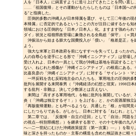
人を「日本人」に鋳直すように造り上げてきたことを問い直し
……「祖国復帰」とその運動がもたらしたものは「日本国への
る”と指摘した。
圧倒的多数の沖縄人が日本帰属を選び、そして三〇年後の現在
本帰属」に否定的であるということの方が注目に値するかも知
領域における圧倒的な「日本／日本人」化。ますます強められ
ダイ」状況と稲嶺県政登場に象徴される全島総「保守」（＝買
沖振法から始まる膨大な国費投入が「償い」「格差是正」を建
よう。
強大な米軍と日本政府を前になすすべを失ってしまったかのよ
人の自尊心を逆手にとる形で「沖縄イニシアティブ」は登場し
受け入れよ、日本の一員として我が沖縄は基地を容認すること
ない、ねじれた感傷が「沖縄イニシアティブ」の根底にある。
比嘉良彦の「沖縄イニシアティブ」に対する「サイレント・マ
一坪反戦を含む反戦地主会の人たちも、軍用地主の圧倒的多数
批判を展開する来間泰男（『沖縄経済の幻想と現実』1998日
する批判・非難は、決して少数派とは言えない。
来間は「高すぎる軍用地代」を軸に批判を展開しているが、不
炎（「沖縄は独立するぞ！」）を上げる」と、かの居酒屋独立
「再版復帰運動」とも呼べるような、共通した「根」が垣間見
にしたつもりである。がしかし、日本に対する「ねじれ」とし
第二章では、「反復帰・自立の迂回」として「自治」問題を主
の視点―特別県構想」）を継承する形で、その十七年後の九八
へ―二一世紀にむけた沖縄政策提言（第一次案）―」）を取り
味と深さを持ったものか・主客の構造も含めた検証抜きに軽々