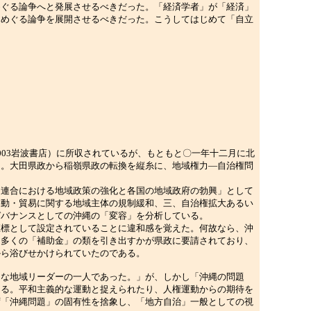
めぐる論争へと発展させるべきだった。「経済学者」が「経済」
をめぐる論争を展開させるべきだった。こうしてはじめて「自立
03岩波書店）に所収されているが、もともと〇一年十二月に北
る。大田県政から稲嶺県政の転換を縦糸に、地域権力―自治権問
連合における地域政策の強化と各国の地域政府の勃興」として
移動・貿易に関する地域主体の規制緩和、三、自治権拡大あるい
ガバナンスとしての沖縄の「変容」を分析している。
標として設定されていることに違和感を覚えた。何故なら、沖
に多くの「補助金」の類を引き出すかが県政に要請されており、
から浴びせかけられていたのである。
な地域リーダーの一人であった。」が、しかし「沖縄の問題
ある。平和主義的な運動と捉えられたり、人権運動からの期待を
ず「沖縄問題」の固有性を捨象し、「地方自治」一般としての視