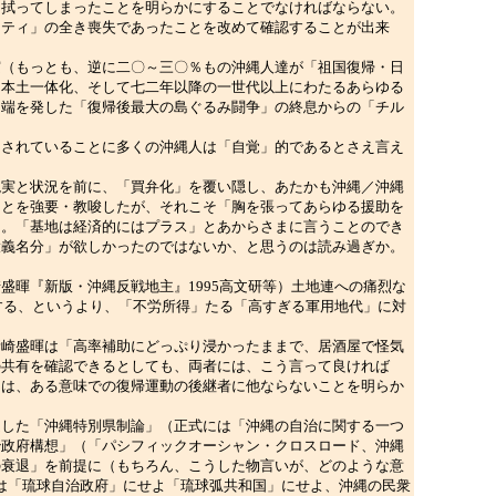
を拭ってしまったことを明らかにすることでなければならない。
ィティ」の全き喪失であったことを改めて確認することが出来
（もっとも、逆に二〇～三〇％もの沖縄人達が「祖国復帰・日
・本土一体化、そして七二年以降の一世代以上にわたるあらゆる
に端を発した「復帰後最大の島ぐるみ闘争」の終息からの「チル
されていることに多くの沖縄人は「自覚」的であるとさえ言え
実と状況を前に、「買弁化」を覆い隠し、あたかも沖縄／沖縄
ことを強要・教唆したが、それこそ「胸を張ってあらゆる援助を
た。「基地は経済的にはプラス」とあからさまに言うことのでき
大義名分」が欲しかったのではないか、と思うのは読み過ぎか。
暉『新版・沖縄反戦地主』1995高文研等）土地連への痛烈な
する、というより、「不労所得」たる「高すぎる軍用地代」に対
崎盛暉は「高率補助にどっぷり浸かったままで、居酒屋で怪気
の共有を確認できるとしても、両者には、こう言って良ければ
とは、ある意味での復帰運動の後継者に他ならないことを明らか
した「沖縄特別県制論」（正式には「沖縄の自治に関する一つ
治政府構想」（「パシフィックオーシャン・クロスロード、沖縄
の衰退」を前提に（もちろん、こうした物言いが、どのような意
は「琉球自治政府」にせよ「琉球弧共和国」にせよ、沖縄の民衆