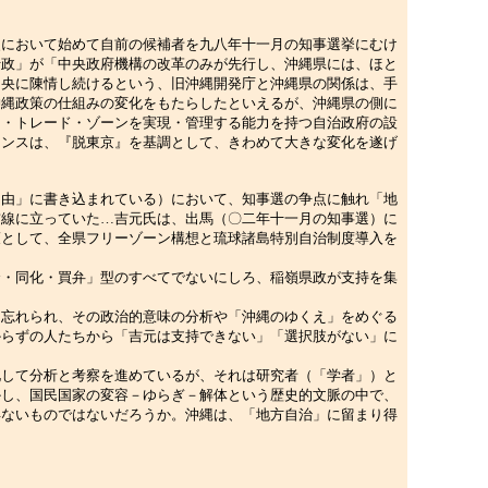
において始めて自前の候補者を九八年十一月の知事選挙にむけ
行政」が「中央政府機構の改革のみが先行し、沖縄県には、ほと
中央に陳情し続けるという、旧沖縄開発庁と沖縄県の関係は、手
沖縄政策の仕組みの変化をもたらしたといえるが、沖縄県の側に
ー・トレード・ゾーンを実現・管理する能力を持つ自治政府の設
ナンスは、『脱東京』を基調として、きわめて大きな変化を遂げ
由」に書き込まれている）において、知事選の争点に触れ「地
前線に立っていた…吉元氏は、出馬（〇二年十一月の知事選）に
策として、全県フリーゾーン構想と琉球諸島特別自治制度導入を
・同化・買弁」型のすべてでないにしろ、稲嶺県政が支持を集
忘れられ、その政治的意味の分析や「沖縄のゆくえ」をめぐる
からずの人たちから「吉元は支持できない」「選択肢がない」に
して分析と考察を進めているが、それは研究者（「学者」）と
かし、国民国家の変容－ゆらぎ－解体という歴史的文脈の中で、
得ないものではないだろうか。沖縄は、「地方自治」に留まり得