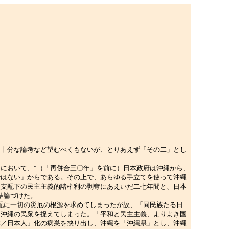
十分な論考など望むべくもないが、とりあえず「その二」とし
において、“（「再併合三〇年」を前に）日本政府は沖縄から、
ではない」からである。その上で、あらゆる手立てを使って沖縄
政支配下の民主主義的諸権利の剥奪にあえいだ二七年間と、日本
結論づけた。
配に一切の災厄の根源を求めてしまったが故、「同民族たる日
て沖縄の民衆を捉えてしまった。「平和と民主主義、よりよき国
本／日本人」化の病巣を抉り出し、沖縄を「沖縄県」とし、沖縄