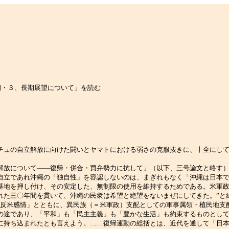
期・３、長期展望について」を読む
ュの自立解放に向けた闘いとヤマトにおける弱さの克服抜きに、十全にして
放について――復帰・併合・買弁勢力に抗して」（以下、三号論文と略す）
自立であれ沖縄の「独自性」を容認しないのは、まぎれもなく「沖縄は日本
基地を押し付け、その安定した、無制限の使用を維持するためである。米軍
れた三〇年間を貫いて、沖縄の民衆は希望と絶望をないまぜにしてきた。”と
反米感情」とともに、異民族（＝米軍政）支配としての軍事属領・植民地支
の途であり、「平和」も「民主主義」も「豊かな生活」も約束するものとし
に持ち込まれたとも言えよう。……復帰運動の総括とは、近代を通して「日