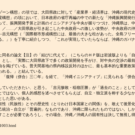
ーン構想」の項では、大田県政に対して「産業界・経済界は、沖縄の現代史
度構想」の項において、日本政府の省庁再編の中での新たな「沖縄振興開発
って、振興開発予算と計画のイニシアチブを中央が握りつづけ、沖縄県は、
。／……／大田県政が引き起こした中央政府への激しい攻勢が、中央政府の
―吉元構想（「国際都市形成構想には、最後の大きな柱があった。全島フリ
る。」）を丁寧に紹介しつつ、「これが実現していたらならば、沖縄のガバ
同名の論文【注】の「結びに代えて」（こちらのＨＰ版は岩波版よりも「自
」とし、「実際に大田県政下で多くの政策開発を手がけ、対中央の交渉の最
由を掲げている。普天間基地の県内移設反対のほかに、最も基本的な重要政
われる。」と結んでいる。
「復帰（併合）三〇年」を経て、「沖縄イニシアティブ」に見られる「併合
ていただきたい、と思う。「吉元惨敗・稲嶺圧勝」が「過去のこと」として
とではない。個人的感想を述べさせてもらえば、自立・独立派を称する少な
とした思いがある。
性（民族性）とその歴史性（とりわけ日本国家との関係）を、敢えて後景化
己統治－自立が「普遍的」なものであり、沖縄に限られたものではない。し
すことが必要であろうし、その場合、沖縄／沖縄人の固有性は決して無視し
1003.html