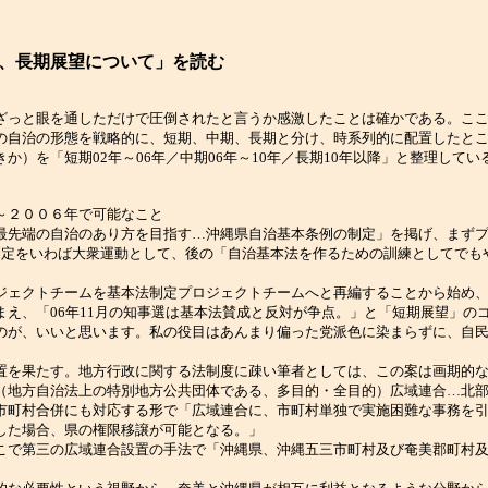
、長期展望について」を読む
っと眼を通しただけで圧倒されたと言うか感激したことは確かである。ここ
の自治の形態を戦略的に、短期、中期、長期と分け、時系列的に配置したと
か）を「短期02年～06年／中期06年～10年／長期10年以降」と整理して
～２００６年で可能なこと
先端の自治のあり方を目指す…沖縄県自治基本条例の制定」を掲げ、まずプ
制定をいわば大衆運動として、後の「自治基本法を作るための訓練としてでも
ェクトチームを基本法制定プロジェクトチームへと再編することから始め、
え、「06年11月の知事選は基本法賛成と反対が争点。」と「短期展望」の
のが、いいと思います。私の役目はあんまり偏った党派色に染まらずに、自
を果たす。地方行政に関する法制度に疎い筆者としては、この案は画期的な
地方自治法上の特別地方公共団体である、多目的・全目的）広域連合…北部
市町村合併にも対応する形で「広域連合に、市町村単独で実施困難な事務を
した場合、県の権限移譲が可能となる。」
で第三の広域連合設置の手法で「沖縄県、沖縄五三市町村及び奄美郡町村及