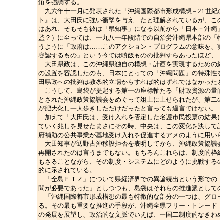
角を強調する。
九六年十一月に発表された「沖縄国際都市形成構想－21世紀
ト』は、大田氏に強い衝撃を与え…たと理解されているが、こ
はあれ、そもそも彼は「県知事」になる以前から「日本－沖縄
監？）に至っては、一九八一年段階での自治労沖縄県本部の「
うように「政府は……このアクション・プログラムの意味を、
容認するもの」という今では噴飯ものの批判すらあったほど、
大田県政は、この沖縄県独自の構想・計画を実現するための組
の設置を容認したのも、日本にとっての「沖縄問題」の特殊性
田県政への批判は教条的立場からすれば的はずれではなかった
こうして、島袋が提起する第一の座標軸たる「財政資源の量的
とされた沖縄政策協議会をめぐって俎上に上せられたが、第二
が肥大化し一人歩きしただけだったと言っても過言ではない。
加えて「大田氏は、受け入れを否定した名護市民投票の結果に
ていく兆しを見せたまさにその時、中央は、この変化を決して
府補助の公共事業が基地受け入れを促進するアメのように用い
大田知事が辺野古沖移設拒否を表明してから、沖縄政策協議会
再開されたのは言うまでもない。もちろんこれらは、制度的枠
もさることながら、その制度・システムにどのように挑戦する
的に示されている。
「全島ＦＴＺ」について県経済界での異論続出という形での「
間が必要であった」としつつも、島袋はそれらの推進派として
「沖縄国際都市形成構想の最も特徴的な部分の一つは、グロー
る。その最も重要な推進の手段が、沖縄全県フリー・トレード
の発展を展望し、政治的な文脈でいえば、一国二制度的なきわ