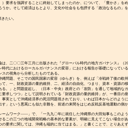
」）要求を強調することに終始してしまったのか、について、「豊かさ」を
ろうか。そして経済はもとより、文化や社会をも包摂する「政治なるもの」
頂きたい。
は、二〇〇三年三月に出版された『グローバル時代の地方ガバナンス』（20
ン時代におけるローカルガバナンスの変容」における報告が基礎になってい
ンスの視角から分析したものである。
縄問題、そこでの国民国家の変容（ゆらぎ）を、例えば「冷戦終了後の欧州
って、一、財政資源の量的維持、二、経済の自由化、つまり、資本・資源の
ある。」と問題提起し、（日本・中央）政府との「攻防」を通して地域的な
要求しつつ」として説明されている「財政資源の量的維持」が、一番目の座
、事実として沖縄経済界の死活問題視されており、いわば日本からどのよう
出す」という悪罵にも似た非難を、前述の来間をはじめ反戦反基地運動の側
ームワーク――」で、「一九九〇年に就任した沖縄県の大田知事もこのよう
けるこの三つの地域開発戦略の基本的な要素が、明確に見えてこない場合が
つの要求に関しては、沖縄も端的に当てはまる。」と書くことで、とりあえ