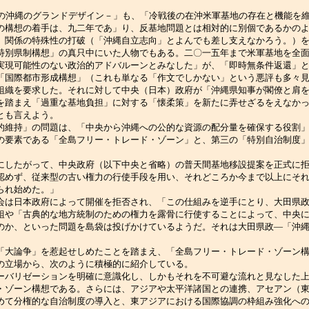
の沖縄のグランドデザイン－」も、「冷戦後の在沖米軍基地の存在と機能を
の構想の着手は、九二年であ」り、反基地問題とは相対的に別個であるかの
」関係の特殊性の打破（「沖縄自立志向」とよんでも差し支えなかろう。）
特別県制構想」の真只中にいた人物でもある。二〇一五年まで米軍基地を全
実現可能性のない政治的アドバルーンとみなした」が、「即時無条件返還」
「国際都市形成構想」（これも単なる「作文でしかない」という悪評も多々
織を要求した。それに対して中央（日本）政府が「沖縄県知事が閣僚と肩を
を踏まえ「過重な基地負担」に対する「懐柔策」を新たに弄せざるをえなか
とも言えよう。
維持」の問題は、「中央から沖縄への公的な資源の配分量を確保する役割」
の要素である「全島フリー・トレード・ゾーン」と、第三の「特別自治制度
したがって、中央政府（以下中央と省略）の普天間基地移設提案を正式に拒
認めず、従来型の古い権力の行使手段を用い、それどころか今まで以上にそ
られ始めた。」
は日本政府によって開催を拒否され、「この仕組みを逆手にとり、大田県政
組や「古典的な地方統制のための権力を露骨に行使することによって、中央
のか、といった問題を島袋は投げかけているようだ。それは大田県政―「沖
大論争」を惹起せしめたことを踏まえ、「全島フリー・トレード・ゾーン構
の立場から、次のように積極的に紹介している。
バリゼーションを明確に意識化し、しかもそれを不可避な流れと見なした上
・ゾーン構想である。さらには、アジアや太平洋諸国との連携、アセアン（
めて分権的な自治制度の導入と、東アジアにおける国際協調の枠組み強化へ