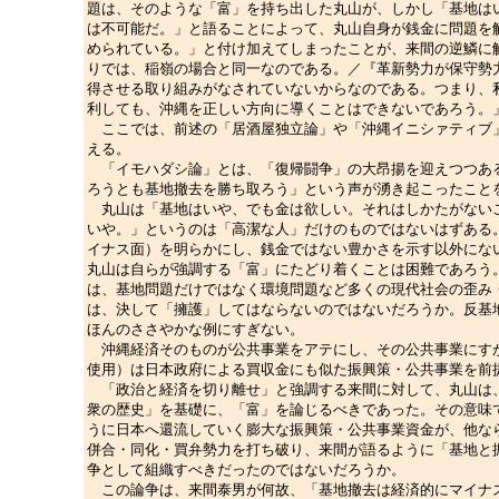
題は、そのような「富」を持ち出した丸山が、しかし「基地は
は不可能だ。」と語ることによって、丸山自身が銭金に問題を
められている。」と付け加えてしまったことが、来間の逆鱗に
りでは、稲嶺の場合と同一なのである。／『革新勢力が保守勢
得させる取り組みがなされていないからなのである。つまり、
利しても、沖縄を正しい方向に導くことはできないであろう。
ここでは、前述の「居酒屋独立論」や「沖縄イニシァティブ」
える。
「イモハダシ論」とは、「復帰闘争」の大昂揚を迎えつつある
ろうとも基地撤去を勝ち取ろう」という声が湧き起こったこと
丸山は「基地はいや、でも金は欲しい。それはしかたがないこ
いや。」というのは「高潔な人」だけのものではないはずある
イナス面）を明らかにし、銭金ではない豊かさを示す以外にな
丸山は自らが強調する「富」にたどり着くことは困難であろう
は、基地問題だけではなく環境問題など多くの現代社会の歪み
は、決して「擁護」してはならないのではないだろうか。反基
ほんのささやかな例にすぎない。
沖縄経済そのものが公共事業をアテにし、その公共事業にすが
使用）は日本政府による買収金にも似た振興策・公共事業を前
「政治と経済を切り離せ」と強調する来間に対して、丸山は、
衆の歴史」を基礎に、「富」を論じるべきであった。その意味
うに日本へ還流していく膨大な振興策・公共事業資金が、他な
併合・同化・買弁勢力を打ち破り、来間が語るように「基地と
争として組織すべきだったのではないだろうか。
この論争は、来間泰男が何故、「基地撤去は経済的にマイナス