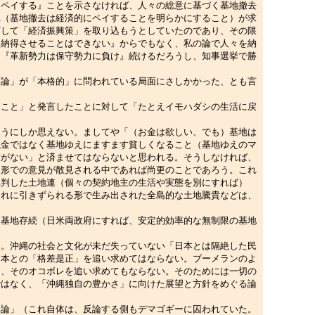
『ペイする』ことを示さなければ、人々の総意に基づく基地撤去
れ（基地撤去は経済的にペイすることを明らかにすること）が求
ざして「経済振興策」を取り込もうとしていたのであり、その限
を納得させることはできない』からでもなく、私の論で人々を納
、『革新勢力は保守勢力に負け』続けるだろうし、知事選挙で勝
論」が「本格的」に問われている局面にさしかかった、とも言
こと」と発言したことに対して「たとえイモハダシの生活に戻
うにしか思えない。ましてや「（お金は欲しい、でも）基地は
銭金ではなく基地ゆえにますます貧しくなること（基地ゆえのマ
方がない」と済ませてはならないと思われる。そうしなければ、
る形での意見が散見される中であれば尚更のことであろう。これ
批判した土地連（個々の契約地主の生活や実態を別にすれば）
それに引きずられる形で生み出された全島的な土地騰貴などは、
基地存続（日米両政府にすれば、安定的効率的な無制限の基地
。沖縄の社会と文化が未だ失っていない「日本とは隔絶した民
日本との「格差是正」を追い求めてはならない。ブーメランのよ
し、そのオコボレを追い求めてもならない。そのためには一切の
ではなく、「沖縄独自の豊かさ」に向けた展望と方針をめぐる論
論」（これ自体は、反論する側もデマゴギーに囚われていた。