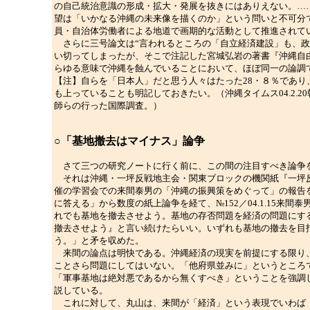
の自己統治意識の形成・拡大・発展を抜きにはありえない。…
望は「いかなる沖縄の未来像を描くのか」という問いと不可分
員・自治体労働者による地道で画期的な活動として推進されて
さらに三号論文は“言われるところの「自立経済建設」も、政
い切ってしまったが、そこで注記した宮城弘岩の著書『沖縄自由
らゆる意味で沖縄を蝕んでいることにおいて、ほぼ同一の論調
【注】自らを「日本人」だと思う人々はたった28・８％であり
も上っていることも明記しておきたい。（沖縄タイムス04.2
師らの行った国際調査。）
○「基地撤去はマイナス」論争
さて三つの研究ノートに行く前に、この間の注目すべき論争
それは沖縄・一坪反戦地主会・関東ブロックの機関紙『一坪反
催の学習会での来間泰男の「沖縄の振興策をめぐって」の報告を掲
に答える」から数度の紙上論争を経て、№152／04.1.15
れでも基地を撤去させよう。基地の存否問題を経済の問題にす
撤去させよう』と言い続けたらいい。いずれも基地の撤去を目
う。」と矛を収めた。
来間の論点は明快である。沖縄経済の現実を前提にする限り、
ことさら問題にしてはいない。「他府県並みに」というところ
「軍事基地は絶対悪であるから無くすべき」ということを強調
説している。
これに対して、丸山は、来間が「経済」という表現でいわば「