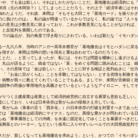
いや、でも金は欲しい。それはしかたがないことだ。基地撤去は経済的にも
解消（元の木阿弥？）してしまったことだろう。その上で「経済学者にはそ
触れたようだ。それ故、来間は「そもそも大田こそ『基地カード』を振りか
力に負けたのは』、私の論が間違っているからではなく、私の論では『人々
私の意見は少数意見に留まっており、これが多数意見になることがなければ
」と反批判を展開したのである。
での論点が、別の角度で浮き彫りにされている。いわば新たな「イモハダシ
一九六八年、当時のアンガー高等弁務官が「基地撤去はイモとハダシに戻る
を指すが、来間は当時の想いを現在と重ね合わせているのだろうか。
とだ。」と言ってしまったが、私には、それでは問題を曖昧にし遠ざけるよ
。丸山が語るように、銭金ではない「富」をめぐる問題に踏み込むことは、
い。その意味では「金は欲しい」ということに対する検証と批判ぬきに「仕
。「『お金に目がくらむ』ことを非難してはならない」とする劣情を刺激す
・病弊が我々に教えてくれていることでもある。ましてや、来間が舌鋒鋭く
地闘争の昂揚が軍用地代を高騰させているというようなアイロニー、そして
りつく土建産業は産業として経済的経営的に自立する展望も意欲も乏しい。
提にしており、いわば日本依存は骨がらみの様相さえ示している。
骨がらみ（筆者の言う「買弁化」）の日本依存の打破を対置すべきであった
では「基地撤去は経済的にマイナス」なのだ。異様な豊かさが問われている
らぬ「軍事属領としての沖縄」を永遠に固定化してゆくことを暴露すべきだ
振興策とのバーター」などという俗耳に入りやすいレベルでの大田県政批判
だが、貧しくなっても基地撤去を求めよう」という、かつての「イモハダシ