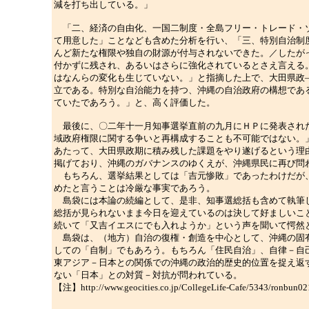
減を打ち出している。」
「二、経済の自由化、一国二制度・全島フリー・トレード・ゾ
て用意した」ことなども含めた分析を行い、「三、特別自治制
んど新たな権限や独自の財源が付与されないできた。／したが
付かずに残され、あるいはさらに強化されているとさえ言える
はなんらの変化も生じていない。」と指摘した上で、大田県政
立である。特別な自治能力を持つ、沖縄の自治政府の構想であ
ていたであろう。」と、高く評価した。
最後に、〇二年十一月知事選挙直前の九月にＨＰに発表された
域政府権限に関する争いと再構成することも不可能ではない。
あたって、大田県政期に積み残した課題をやり遂げるという理
掲げており、沖縄のガバナンスのゆくえが、沖縄県民に再び問
もちろん、選挙結果としては「吉元惨敗」であったわけだが、
めたと言うことは冷厳な事実であろう。
島袋には本論の続編として、是非、知事選総括も含めて執筆し
総括が見られないまま今日を迎えているのは決して好ましいこ
続いて「又吉イエスにでも入れようか」という声を聞いて愕然
島袋は、（地方）自治の復権・創造を中心として、沖縄の固有
しての「自制」でもあろう。もちろん「住民自治」、自律－自
東アジア－日本との関係での沖縄の政治的歴史的位置を捉え返
ない「日本」との対質－対抗が問われている。
【注】http://www.geocities.co.jp/CollegeLife-Cafe/5343/ronbun02