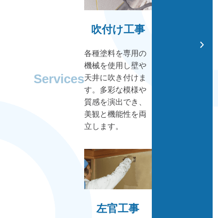
吹付け工事
各種塗料を専用の
機械を使用し壁や
Services
天井に吹き付けま
す。多彩な模様や
質感を演出でき、
美観と機能性を両
立します。
左官工事