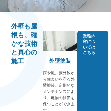
外壁も屋
根も、確
業務内
容につ
かな技術
いては
と真心の
こちら
施工
外壁塗装
雨や風、紫外線か
ら住まいを守る外
壁塗装。定期的な
メンテナンスによ
り、建物の価値を
保つことができま
す。