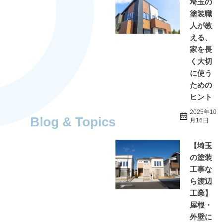
埼玉の
塗装職
人が教
える、
家を長
く大切
に使う
ための
ヒント
2025年10
Blog & Topics
月16日
【埼玉
の塗装
工事な
ら渡辺
工業】
屋根・
外壁に