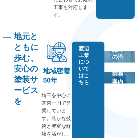
工事も対応しま
す。
地元と
ともに
渡辺
施行
工業
の流
歩む、
につ
れ
安心の
いて
地域密着
業務
はこ
塗装サ
50年
案内
ちら
ービス
埼玉を中心に
を
関東一円で営
業していま
す。確かな技
術と豊富な経
験を活かし、