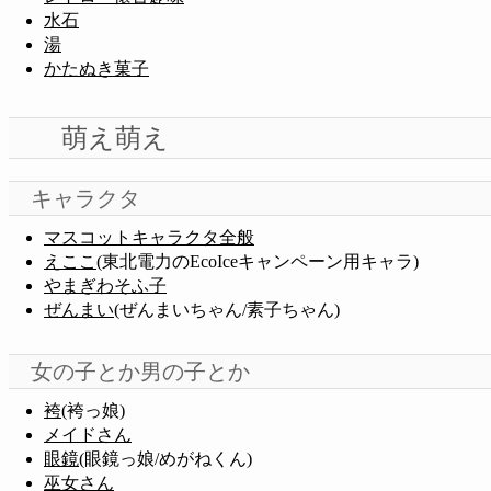
水石
湯
かたぬき菓子
萌え萌え
キャラクタ
マスコットキャラクタ全般
えここ
(東北電力のEcoIceキャンペーン用キャラ)
やまぎわそふ子
ぜんまい
(ぜんまいちゃん/素子ちゃん)
女の子とか男の子とか
袴
(袴っ娘)
メイドさん
眼鏡
(眼鏡っ娘/めがねくん)
巫女さん