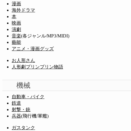
漫画
海外ドラマ
本
映画
演劇
音楽
(各ジャンル/MP3/MIDI)
藝能
アニメ・漫画グッズ
お人形さん
人形劇プリンプリン物語
機械
自動車・バイク
鉄道
射撃・銃
兵器
(飛行機/軍艦)
ガスタンク