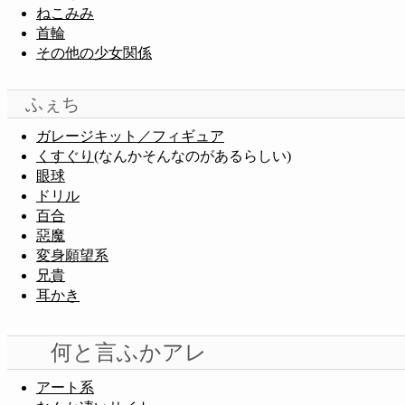
ねこみみ
首輪
その他の少女関係
ふぇち
ガレージキット／フィギュア
くすぐり
(なんかそんなのがあるらしい)
眼球
ドリル
百合
惡魔
変身願望系
兄貴
耳かき
何と言ふかアレ
アート系