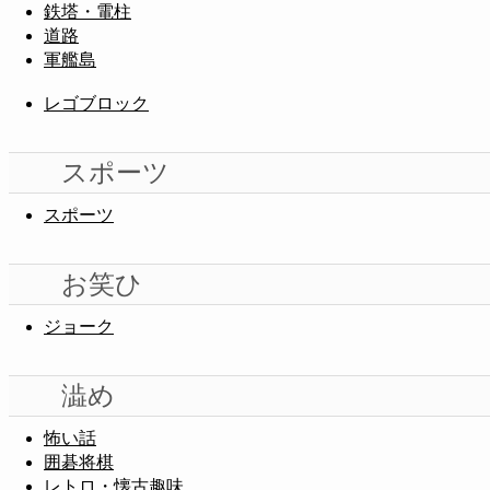
鉄塔・電柱
道路
軍艦島
レゴブロック
スポーツ
スポーツ
お笑ひ
ジョーク
澁め
怖い話
囲碁将棋
レトロ・懐古趣味