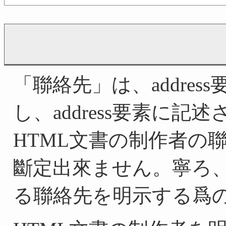
「聯絡先」は、addre
し、address要素に
HTML文書の制作者の
斷定出來ません。寧ろ
る聯絡先を明示する爲