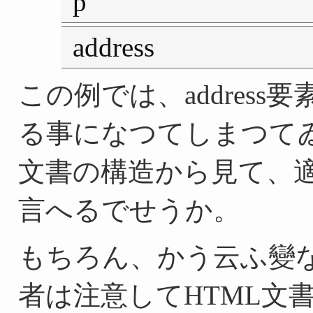
p
address
この例では、address
る事になつてしまつてゐま
文書の構造から見て、
言へるでせうか。
もちろん、かう云ふ變
者は注意してHTML文