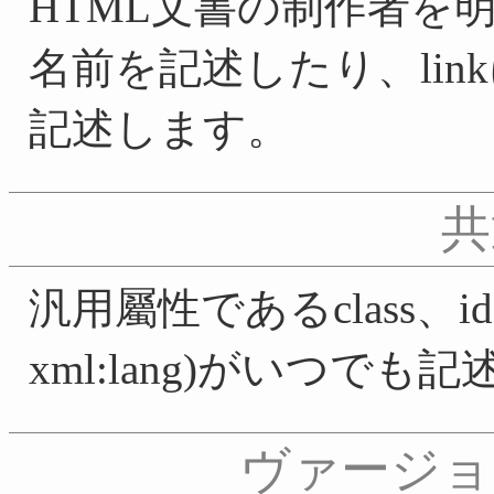
HTML文書の制作者を明
名前を記述したり、li
記述します。
共
汎用屬性であるclass、id、ti
xml:lang)がいつでも
ヴァージョ