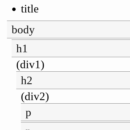
title
body
h1
(div1)
h2
(div2)
p