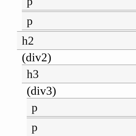
p
p
h2
(div2)
h3
(div3)
p
p