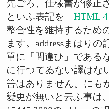
先ごろ、仕樣書が修正
といふ表記を
HTML 4
整合性を維持するため
ます。addressまは
單に「間違ひ」であるなら
に行つてゐない譯はな
筈はありません。にもかか
變更が無いと云ふ事は、20