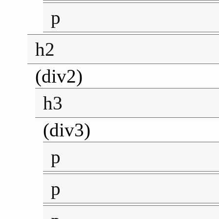
p
h2
(div2)
h3
(div3)
p
p