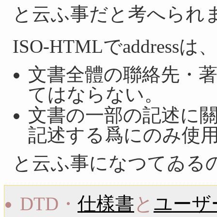
と云ふ事だと考へられ
ISO-HTMLでaddressは
文書全體の聯絡先・
てはならない。
文書の一部の記述に
記述する爲にのみ使
と云ふ事になつてゐる
DTD・
仕樣書
と
ユーザ