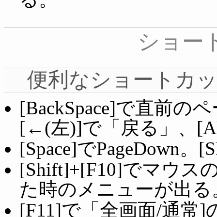
ショー
便利なショートカ
[BackSpace]で直前
[←(左)]で「戻る」、[A
[Space]でPageDown。[S
[Shift]+[F10]で
た時のメニューが出る
[F11]で「全画面/通