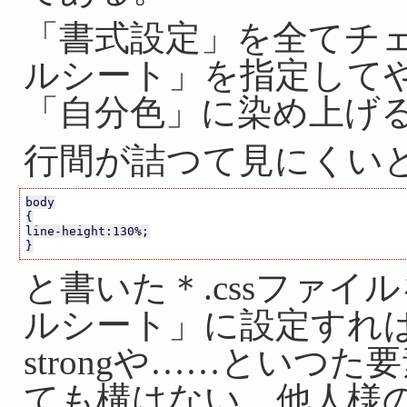
「書式設定」を全てチ
ルシート」を指定して
「自分色」に染め上げ
行間が詰つて見にくい
body

{

line-height:130%;

}
と書いた＊.cssファ
ルシート」に設定すれば
strongや……といつ
ても構はない。他人様の