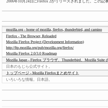
2006年10月24日にFirefox 2がリリースされました
mozilla.org - home of mozilla, firefox, thunderbird, and camino
Firefox - The Browser, Reloaded
Mozilla Firefox Project (Development Information)
http://ftp.mozilla.org/pub/mozilla.org/firefox/
Mozilla Firefox 2.0/3.0 Roadmap
Mozilla Japan - Firefox ブラウザ、Thunderbird、Mozilla S
日本のもじら公式サイト。
トップページ - Mozilla Firefoxまとめサイト
いろいろな情報。日本語。