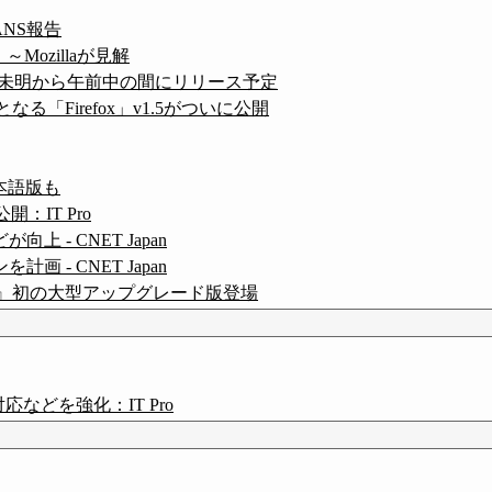
ANS報告
Mozillaが見解
で30日未明から午前中の間にリリース予定
る「Firefox」v1.5がついに公開
日本語版も
開：IT Pro
上 - CNET Japan
画 - CNET Japan
『Firefox』初の大型アップグレード版登場
 X対応などを強化：IT Pro