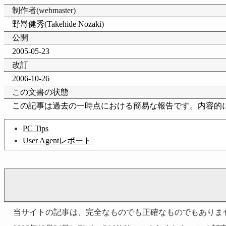
制作者(webmaster)
野嵜健秀(Takehide Nozaki)
公開
2005-05-23
改訂
2006-10-26
この文書の状態
この記事は過去の一時点における簡易な報告です。内容的
PC Tips
User Agentレポート
当サイトの記事は、完全なものでも正確なものでもありま