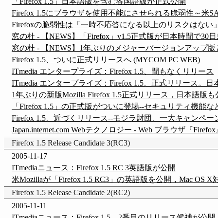
「Firefox 1.5」日本語版を含む各国語版が正式公開
Firefox 1.5にブラウザを使用不能にさせられる脆弱性～米S
Firefoxの脆弱性は「一時不応答になる以上のリスクはない」～
窓の杜 - 【NEWS】「Firefox」v1.5正式版が日本時間
窓の杜 - 【NEWS】1年ぶりのメジャーバージョンアップ版とな
Firefox 1.5、ついに正式リリースへ (MYCOM PC WEB)
ITmedia エンタープライズ：Firefox 1.5、間もなくリリース
ITmedia エンタープライズ：Firefox 1.5、正式リリース。
1年ぶりの新版Mozilla Firefox 1.5正式リリース，日本語版も公
「Firefox 1.5」の正式版がついに登場--セキュリティ機能などが向
Firefox 1.5、近づくリリース--モジラ財団、一大キャンペーンを計
Japan.internet.com Webテクノロジー - Web ブラウザ
Firefox 1.5 Release Candidate 3(RC3)
2005-11-17
ITmediaニュース：Firefox 1.5 RC 3英語版が公開
米Mozillaが「Firefox 1.5 RC3」の英語版を公開，Mac OS
Firefox 1.5 Release Candidate 2(RC2)
2005-11-11
ITmediaニュース：Firefox 1.5、2番目のリリース候補が公開