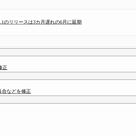
、v1.1のリリースは3カ月遅れの6月に延期
を修正
る不具合などを修正