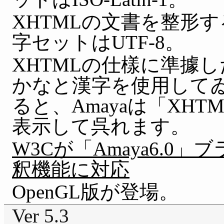
XHTMLの文書を整形
字セットはUTF-8。
XHTMLの仕樣に準據
かなと漢字を使用してゐ
ると、Amayaは「XH
表示して呉れます。
W3Cが「Amaya6.
釈機能に対応
OpenGL版が登場。
Ver 5.3