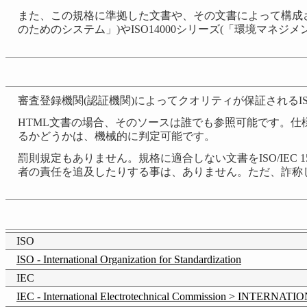
また、この規格に準拠した文書や、その文書によって構成さ
のためのシステム」)やISO14000シリーズ(「環境マネジ
審査登録機関(認証機関)によってクオリティが保証されるISO90
HTML文書の場合、そのソースは誰でも参照可能です。仕様書は
るかどうかは、機械的に判定可能です。
罰則規定もありません。規格に適合しない文書をISO/IEC
者の責任を追及したりする事は、ありません。ただ、詐称
ISO
ISO - International Organization for Standardization
IEC
IEC - International Electrotechnical Commission > I