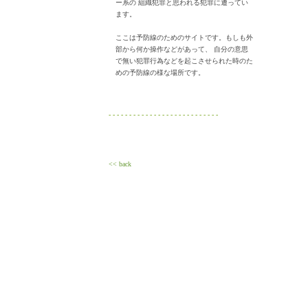
ー系の 組織犯罪と思われる犯罪に遭ってい
ます。
ここは予防線のためのサイトです。もしも外
部から何か操作などがあって、 自分の意思
で無い犯罪行為などを起こさせられた時のた
めの予防線の様な場所です。
- - - - - - - - - - - - - - - - - - - - - - - - - - -
<< back