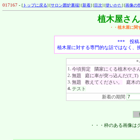
017167
-
[
トップに戻る
] [
サロン囲炉裏端
] [
新着
] [
目次
] [
使いかた
] [
画像の
植木屋さ
・・植木屋に関
*** 投
植木屋に対する専門的な話ではなく、
*-
1.
今頃剪定
隣家にくる植木やさ
2.
無題
庭に車が突っ込んだ(T_T)
3.
無題
教えてください。
庭木
4.
テスト
新着の期間
・・・枠のある画像は