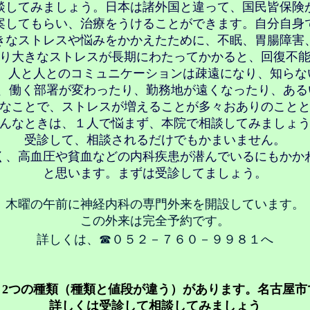
談してみましょう。日本は諸外国と違って、国民皆保険
案してもらい、治療をうけることができます。自分自身
きなストレスや悩みをかかえたために、不眠、胃腸障害
り大きなストレスが長期にわたってかかると、回復不
で、人と人とのコミュニケーションは疎遠になり、知らな
、働く部署が変わったり、勤務地が遠くなったり、ある
なことで、ストレスが増えることが多々おありのこと
んなときは、１人で悩まず、本院で相談してみましょ
受診して、相談されるだけでもかまいません。
く、高血圧や貧血などの内科疾患が潜んでいるにもかか
と思います。まずは受診してましょう
。
木曜の午前に神経内科の専門外来を開設しています。
この外来は完全予約です。
詳しくは、☎０５２－７６０－９９８１
へ
、2つの種類（種類と値段が違う）があります。名古屋市
詳しくは受診して相談してみましょう