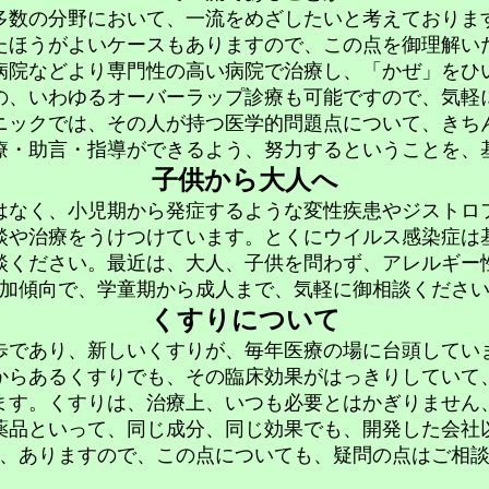
多数の分野において、一流をめざしたいと考えておりま
たほうがよいケースもありますので、この点を御理解い
病院などより専門性の高い病院で治療し、「かぜ」をひ
の、いわゆるオーバーラップ診療も可能ですので、気軽
ニックでは、その人が持つ医学的問題点について、きち
療・助言・指導ができるよう、努力するということを、
子供から大人へ
はなく、小児期から発症するような変性疾患やジストロ
談や治療をうけつけています。とくにウイルス感染症は
談ください。最近は、大人、子供を問わず、アレルギー
加傾向で、学童期から成人まで、気軽に御相談くださ
くすりについて
歩であり、新しいくすりが、毎年医療の場に台頭してい
からあるくすりでも、その臨床効果がはっきりしていて
ます。くすりは、治療上、いつも必要とはかぎりません
薬品といって、同じ成分、同じ効果でも、開発した会社
、ありますので、この点についても、疑問の点はご相