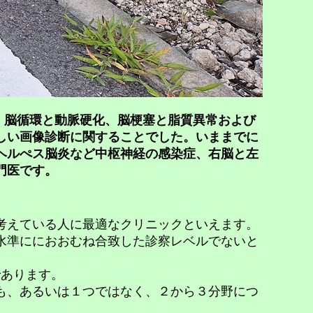
）脳循環と動脈硬化、脳梗塞と脂質異常および
しい画像診断に関することでした。いままでに
ヘルぺス脳炎など中枢神経の感染症、右脳と左
門医です。
考えている人に最適なクリニックといえます。
水準ににおおむね合致した診察レベルでないと
であります。
も、あるいは１つではなく、２から３分野につ