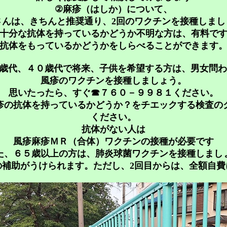
②麻疹（はしか）について、
さんは、きちんと推奨通り、2回のワクチンを接種しまし
十分な抗体を持っているかどうか不明な方は、有料で
抗体をもっているかどうかをしらべることができます
0歳代、４０歳代で将来、子供を希望する方は、男女問
風疹のワクチンを接種しましょう。
思いたったら、すぐ☎７６０－９９８１ください。
風疹の抗体を持っているかどうか？をチエックする検査
ください。
抗体がない人は
風疹麻疹ＭＲ（合体）ワクチンの接種が必要です
た、６５歳以上の方は、肺炎球菌ワクチンを接種しまし
の補助がうけられます。ただし、2回目からは、全額自費