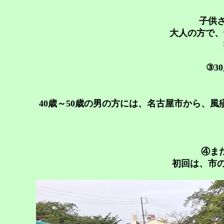
子供
大人の方で、
③3
40歳～50歳の男の方には、名古屋市から、
④ま
初回は、市