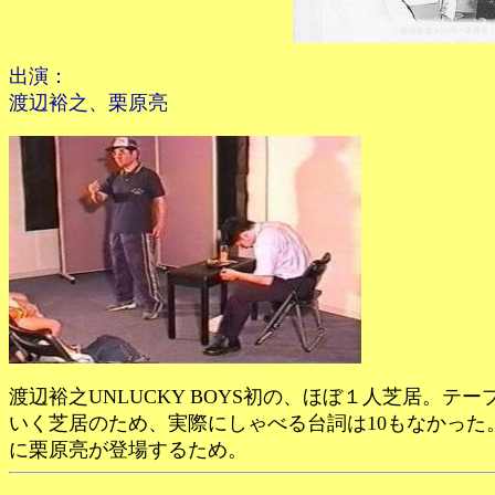
出演：
渡辺裕之、栗原亮
渡辺裕之UNLUCKY BOYS初の、ほぼ１人芝居。
いく芝居のため、実際にしゃべる台詞は10もなかった
に栗原亮が登場するため。