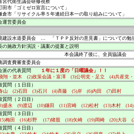
喜宮代衛生議会研修視察
町田市「ゴミゼロ宣言について」
鎌倉市「リサイクル率５年連続日本一の取り組みについて」
会運営委員会
境建設水道委員会 … 「ＴＰＰ反対の意見書」についての勉
長の施政方針演説・議案の提案と説明
本会議終了後に、全員協議会
務調査費審査委員会
会派の代表質問
１年に１度の「日曜議会」！！
1)飛翔・並木 (2)政策会議・富澤 (3)公明党・足立 (4)共産党
般質問（１日目）
)春山 (2)石田 (3)石川 (4)斉藤 (5)岸 (6)内田 (7)田村
般質問（２日目）
8)盛永
(9)渡辺 (10)鎌田 (11)宮崎 (12)松村 (13)木村 (1
般質問（３日目）
15)梅田 (16)杉野
(17)猪股 (18)矢崎 (19)岡崎 (20)大谷 (
般質問（４日目）