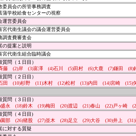
教委員会の所管事務調査
菖蒲学校給食センターの視察
会運営委員会
喜宮代衛生議会の議会運営委員会
務調査費審査会
案の提案と説明
喜宮代衛生組合臨時議会
般質問（１日目）
)斉藤 (2)岸 (3)富澤 (4)石川 (5)田村 (6)大鹿 (7)鎌田 (8
般質問（２日目）
)石田 (10)杉野 (11)木村 (12)松村 (13)内田 (14)宮崎 (15
般質問（３日目）
7)盛永 (18)鈴木 (19)梅田 (20)渡辺 (21)春山 (22)戸ヶ崎 (
般質問（４日目)
5)園部 (26)猪股 (27)並木 (28)足立 (29)大谷 (30)井上 (31
案に対する質疑