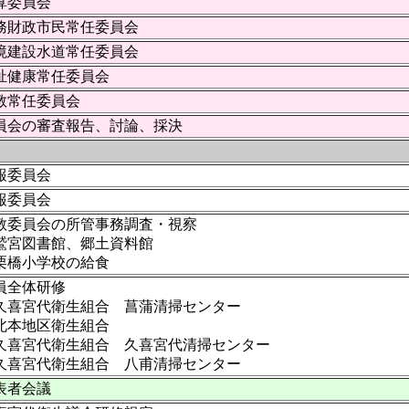
算委員会
務財政市民常任委員会
環境建設水道常任委員会
祉健康常任委員会
教常任委員会
員会の審査報告、討論、採決
報委員会
報委員会
教委員会の所管事務調査・視察
鷲宮図書館、郷土資料館
栗橋小学校の給食
員全体研修
久喜宮代衛生組合 菖蒲清掃センター
北本地区衛生組合
久喜宮代衛生組合 久喜宮代清掃センター
久喜宮代衛生組合 八甫清掃センター
表者会議