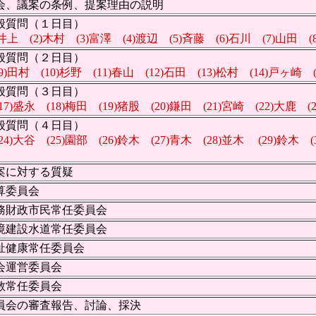
会、議案の条例、提案理由の説明
般質問（１日目）
)井上 (2)木村 (3)富澤 (4)渡辺 (5)斉藤 (6)石川 (7)山田 (
般質問（２日目）
(9)田村 (10)杉野 (11)春山 (12)石田 (13)松村 (14)戸ヶ崎 
般質問（３日目）
7)盛永 (18)梅田 (19)猪股 (20)鎌田 (21)宮崎 (22)大鹿 
般質問（４日目）
4)大谷 (25)園部 (26)鈴木 (27)青木 (28)並木 (29)鈴木 (
案に対する質疑
算委員会
務財政市民常任委員会
境建設水道常任委員会
祉健康常任委員会
会運営委員会
教常任委員会
員会の審査報告、討論、採決