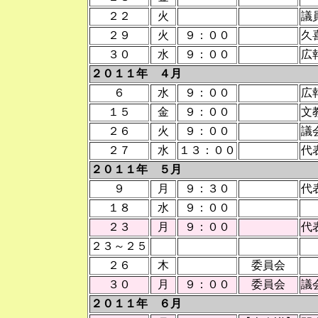
２２
火
議
２９
火
９：００
久
３０
水
９：００
広
２０１１年 ４月
６
水
９：００
広
１５
金
９：００
文
２６
火
９：００
議
２７
水
１３：００
代
２０１１年 ５月
９
月
９：３０
代
１８
水
９：００
２３
月
９：００
代
２３～２５
２６
木
委員会
３０
月
９：００
委員会
議
２０１１年 ６月