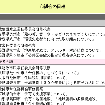
市議会の日程
境建設水道常任委員会研修視察
岩手県奥州市「蔵の町、音・水・みどりのまちづくりについて
青森県八戸市「環境先進都市に向けた取り組みにつ
教常任委員会研修視察
長野県松本市「地産地消給食、アレルギー対応給食について」
長野県駒ヶ根市「公共図書館の指定管理者導入について」
表者会議
務財政市民常任委員会研修視察
兵庫県たつの市「合併後のまちづくりについて」
大阪府池田市「住民税活用事業について」
奈良県奈良市「平城遷都１３００年祭における市民力活用につ
祉健康常任委員会研修視察
宮城県仙台市「子育て支援事業について」
山形県鶴岡市「食育・地産地消」「地域密着の多機能施設」
新潟県新発田市「食の循環の町について」