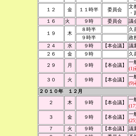
文
１２
金
１１時半
委員会
・
１６
火
９時
委員会
議
８時半
久
１９
木
９時半
政
２４
水
９時
【本会議】
議
２６
金
９時
久
一
２９
月
９時
【本会議】
(1
一
３０
火
９時
【本会議】
(9
２０１０年 １２月
一
２
木
９時
【本会議】
(1
一
３
金
９時
【本会議】
(2
７
火
９時
【本会議】
議