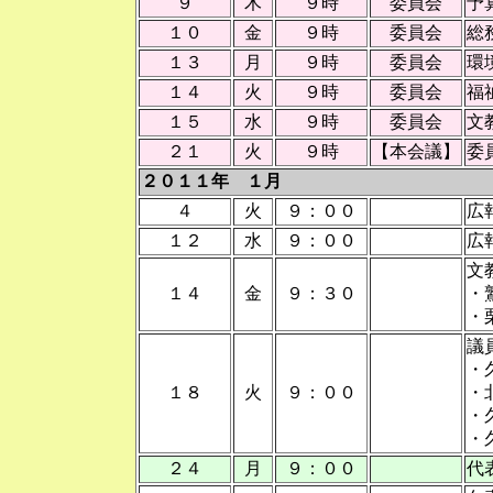
９
木
９時
委員会
予
１０
金
９時
委員会
総
１３
月
９時
委員会
１４
火
９時
委員会
福
１５
水
９時
委員会
文
２１
火
９時
【本会議】
委
２０１１年 １月
４
火
９：００
広
１２
水
９：００
広
文
１４
金
９：３０
・
・
議
・
１８
火
９：００
・
・
・
２４
月
９：００
代