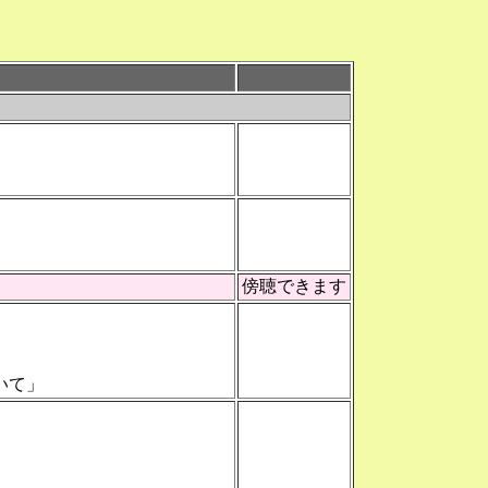
」
いて」
傍聴できます
いて」