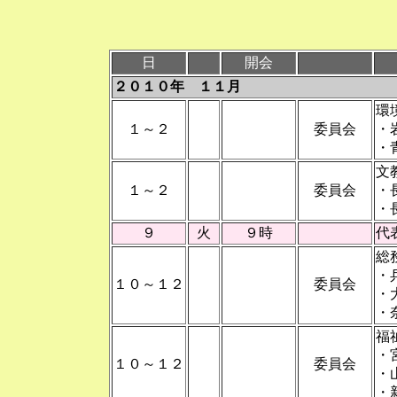
日
開会
２０１０年 １１月
環
１～２
委員会
・
・
文
１～２
委員会
・
・
９
火
９時
代
総
・
１０～１２
委員会
・
・
福
・
１０～１２
委員会
・
・