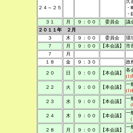
久
２４～２５
・
・
３１
月
９：００
委員会
議
２０１１年 ２月
３
木
９：００
委員会
環
７
月
９：００
【本会議】
市
７
月
１８
金
９：３０
政
各
２０
日
９：００
【本会議】
(
一
２２
火
９：００
【本会議】
(1
一
２３
水
９：００
【本会議】
(
一
２４
木
９：００
【本会議】
(
一
２８
月
９：００
【本会議】