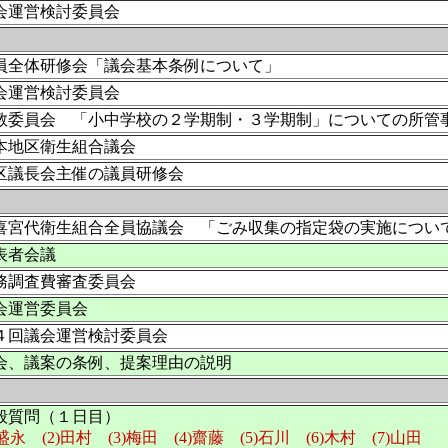
会運営検討委員会
員全体研修会「議会基本条例について」
会運営検討委員会
教委員会 「小中学校の２学期制・３学期制」についての所管
本地区衛生組合議会
区議長会主催の議員研修会
喜宮代衛生組合全員協議会 「ごみ収集の指定袋の実施につい
表者会議
務調査費審査委員会
会運営委員会
４回議会運営検討委員会
会、議案の条例、提案理由の説明
般質問（１日目）
)盛永 (2)田村 (3)梅田 (4)齋藤 (5)石川 (6)木村 (7)山田