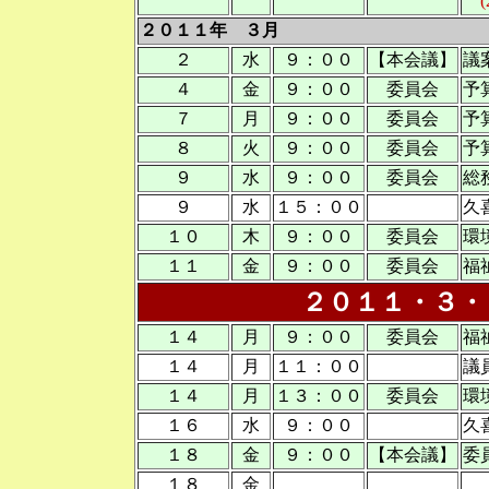
(2
２０１１年 ３月
２
水
９：００
【本会議】
議
４
金
９：００
委員会
予
７
月
９：００
委員会
予
８
火
９：００
委員会
予
９
水
９：００
委員会
総
９
水
１５：００
久
１０
木
９：００
委員会
環
１１
金
９：００
委員会
福
２０１１・３・
１４
月
９：００
委員会
福
１４
月
１１：００
議
１４
月
１３：００
委員会
環
１６
水
９：００
久
１８
金
９：００
【本会議】
委
１８
金