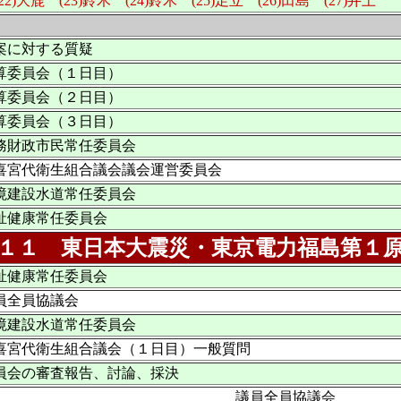
2)大鹿 (23)鈴木 (24)鈴木 (25)足立 (26)田島 (27)井上
案に対する質疑
算委員会（１日目）
算委員会（２日目）
算委員会（３日目）
務財政市民常任委員会
喜宮代衛生組合議会議会運営委員会
境建設水道常任委員会
祉健康常任委員会
１１ 東日本大震災・東京電力福島第１
祉健康常任委員会
員全員協議会
境建設水道常任委員会
喜宮代衛生組合議会（１日目）一般質問
員会の審査報告、討論、採決
議員全員協議会