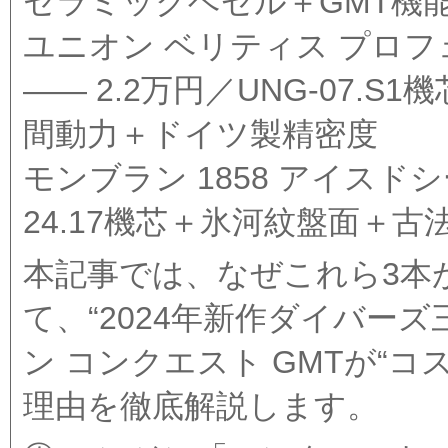
セラミックベゼル＋GMT機
ユニオン ベリティス プロフェッショ
—— 2.2万円／UNG-07.
間動力＋ドイツ製精密度
モンブラン 1858 アイスドシー 
24.17機芯＋氷河紋盤面＋古法“gr
本記事では、なぜこれら3本
て、“2024年新作ダイバー
ン コンクエスト GMTが“コ
理由を徹底解説します。