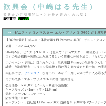
歓興会（中嶋はる先生）
歓興会の定期開催に向けた長き道のりのお話？
ゼニス・クロノマスター エル・プリメロ 3600 が9.8万
【2026年最新】“組み立て体験が示すEl Primeroの真価”｜ゼニス・クロノ
公開日：2026年4月22日
2024年5月、ゼニス（ZENITH）は北京で「計時マスター、微秒必珍（Ever
ロ）の離合機構を実際に組み立てるという貴重な体験を通じ、「なぜこ
このイベントで特に注目されたのは、現代版El Primeroの代表作である『クロノ
計時＋60時間動力＋シリコン脱進機＋透け裏を兼ね備えた唯一無二の実用派クロノグラフ
本記事では、
ゼニスコピー
なぜこの一本が「10万円未満で手に入る最も
モデル概要：エル・プリメロ3600の現代的到達点
公定価格：￥98,000（メーカー希望小売価格）
ケースサイズ：41mm（厚さ12.6mm）
素材：ステンレススティール
防水性能：100m
ムーブメント：自社製 El Primero 3600 自動巻き（60時間パワーリザー