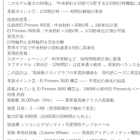
このモデル最大の特徴は、“中央秒針が10秒で1周”する1/10秒計時機
革新ポイント①：1/10秒計時 —— 時間分解能の革命
技術的背景：
伝統的El Primero 400系：中央秒針＝60秒/周 → 1秒単位計測
El Primero 3600系：中央秒針＝10秒/周 → 1/10秒単位計測が可能
実現方法：
計時輪列と走時輪列を完全分離
専用ギア比で中央秒針の回転速度を6倍に高速化
実用的意義：
スポーツ・レーシング・科学実験など、短時間精密計測に最適
サブダイヤル（30分計・12時間計）は従来通り維持 → 視覚的バランス
この設計は、“高振動クロノグラフの本質的価値を、現代的ニーズに再定
革新ポイント②：El Primero 3600 機芯 —— 半世紀の進化の結晶
搭載されている El Primero 3600 機芯は、1969年の初代El Pri
特徴 内容
振動数 36,000vph（5Hz） —— 業界最高峰クラスの高振動
精度 日差：-1～+3秒（実用範囲内で極めて安定）
動力貯蔵 60時間（旧400系の50時間から向上）
脱進機 シリコンヒゲゼンマイ＋可変慣性テンプホイール
装飾 青色柱状輪（Column Wheel） —— 視覚的アイデンティティ＋機