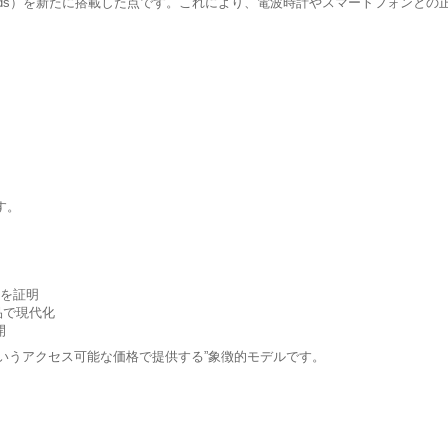
g Seconds）を新たに搭載した点です。これにより、電波時計やスマートフォ
す。
性を証明
部品で現代化
開
.8万円というアクセス可能な価格で提供する”象徴的モデルです。