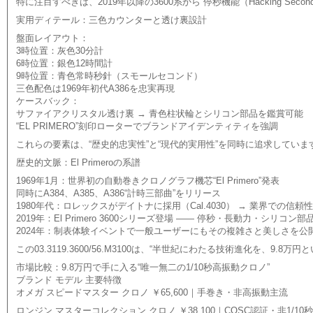
特に注目すべきは、2019年以降の3600系から“停秒機能（Hackin
実用ディテール：三色カウンターと透け裏設計
盤面レイアウト：
3時位置：灰色30分計
6時位置：銀色12時間計
9時位置：青色常時秒針（スモールセコンド）
三色配色は1969年初代A386を忠実再現
ケースバック：
サファイアクリスタル透け裏 → 青色柱状輪とシリコン部品を鑑賞可能
“EL PRIMERO”刻印ローターでブランドアイデンティティを強調
これらの要素は、“歴史的忠実性”と“現代的実用性”を同時に追求していま
歴史的文脈：El Primeroの系譜
1969年1月：世界初の自動巻きクロノグラフ機芯“El Primero”発表
同時にA384、A385、A386“計時三部曲”をリリース
1980年代：ロレックスがデイトナに採用（Cal.4030） → 業界での信頼
2019年：El Primero 3600シリーズ登場 —— 停秒・長動力・シリコン
2024年：制表体験イベントで一般ユーザーにもその複雑さと美しさを公
この03.3119.3600/56.M3100は、“半世紀にわたる技術進化を、9
市場比較：9.8万円で手に入る“唯一無二の1/10秒高振動クロノ”
ブランド モデル 主要特徴
オメガ スピードマスター クロノ ￥65,600｜手巻き・非高振動主流
ロンジン マスターコレクション クロノ ￥38,100｜COSC認証・非1/10秒