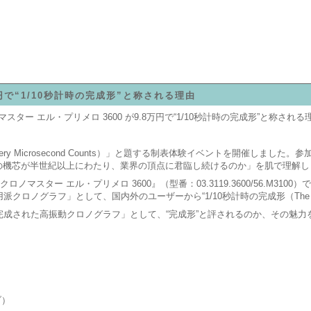
円で“1/10秒計時の完成形”と称される理由
マスター エル・プリメロ 3600 が9.8万円で“1/10秒計時の完成形”と称される
y Microsecond Counts）」と題する制表体験イベントを開催しました。
の機芯が半世紀以上にわたり、業界の頂点に君臨し続けるのか」を肌で理解し
マスター エル・プリメロ 3600』（型番：03.3119.3600/56.M3100）
」として、国内外のユーザーから“1/10秒計時の完成形（The Ultimate Ten
完成された高振動クロノグラフ」として、“完成形”と評されるのか、その魅力
ブ）