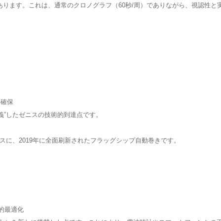
能にあります。これは、通常のクロノグラフ（60秒/周）でありながら、視認性
を確保
義”したゼニスの技術的到達点です。
meroをベースに、2019年に全面刷新されたフラッグシップ自動巻きです。
能的最適化