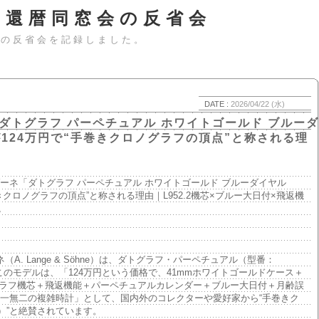
＆還暦同窓会の反省会
会の反省会を記録しました。
DATE :
2026/04/22 (水)
ダトグラフ パーペチュアル ホワイトゴールド ブルーダ
8」が124万円で“手巻きクロノグラフの頂点”と称される理
＆ゾーネ「ダトグラフ パーペチュアル ホワイトゴールド ブルーダイヤル
手巻きクロノグラフの頂点”と称される理由｜L952.2機芯×ブルー大日付×飛返機
説
ネ（A. Lange & Söhne）は、ダトグラフ・パーペチュアル（型番：
た。このモデルは、「124万円という価格で、41mmホワイトゴールドケース＋
ノグラフ機芯＋飛返機能＋パーペチュアルカレンダー＋ブルー大日付＋月齢誤
た唯一無二の複雑時計」として、国内外のコレクターや愛好家から“手巻きク
le）”と絶賛されています。