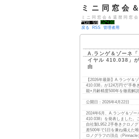
ミニ同窓会
ミニ同窓会＆還暦同窓
戻る
RSS
管理者用
A.ランゲ＆ゾーネ「
イヤル 410.03
由
【2026年最新】A.ランゲ
410.038」が124万円で“
能×月齢精度500年を徹底解
公開日：2026年4月22日
2024年6月、A.ランゲ＆ゾー
410.038）を発表しまし
自社製L952.2手巻きクロ
差500年で1日を兼ね備え
ロノグラフの頂点（Pinnac