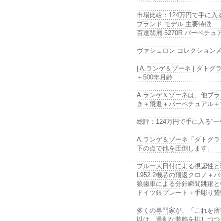
市場比較：124万円で手に入
ブランド モデル 主要特徴
百達翡麗 5270R パーペチ
ヴァシュロン コレクションメ
| A.ランゲ＆ゾーネ | ダト
＋500年月齢
A.ランゲ＆ゾーネは、他ブラ
き＋飛返＋パーペチュアル＋
総評：124万円で手に入る“
A.ランゲ＆ゾーネ「ダトグラフ
下の点で他を圧倒します。
ブルー大日付による視認性と
L952.2機芯の飛返クロノ＋
狼歯車による分針瞬間跳躍と
ドイツ銀プレート＋手彫り鵞
多くの専門家が、「これを所
以は、過剰な装飾を排しつつ