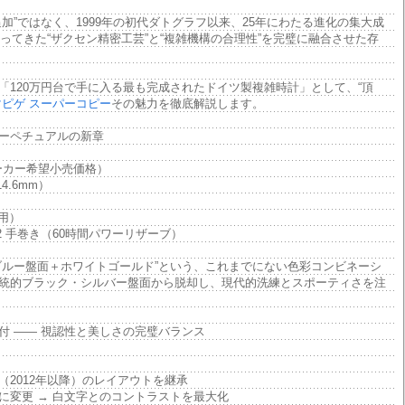
加”ではなく、1999年の初代ダトグラフ以来、25年にわたる進化の集大成
培ってきた“ザクセン精密工芸”と“複雑機構の合理性”を完璧に融合させた存
「120万円台で手に入る最も完成されたドイツ製複雑時計」として、“頂
ピゲ スーパーコピー
その魅力を徹底解説します。
ーペチュアルの新章
（メーカー希望小売価格）
4.6mm）
用）
.2 手巻き（60時間パワーリザーブ）
ブルー盤面＋ホワイトゴールド”という、これまでにない色彩コンビネーシ
統的ブラック・シルバー盤面から脱却し、現代的洗練とスポーティさを注
付 —— 視認性と美しさの完璧バランス
（2012年以降）のレイアウトを継承
に変更 → 白文字とのコントラストを最大化