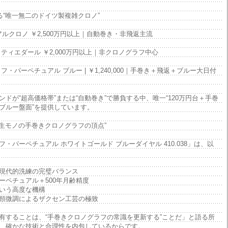
る“唯一無二のドイツ製複雑クロノ”
ュアルクロノ ￥2,500万円以上｜自動巻き・非飛返主流
ティエダール ￥2,000万円以上｜非クロノグラフ中心
グラフ・パーペチュアル ブルー | ￥1,240,000｜手巻き＋飛返＋ブルー大日付
ンドが“超高価格帯”または“自動巻き”で勝負する中、唯一“120万円台＋手巻
ブルー盤面”を提供しています。
一生モノの手巻きクロノグラフの頂点”
・パーペチュアル ホワイトゴールド ブルーダイヤル 410.038」は、以
現代的洗練の完璧バランス
パーペチュアル＋500年月齢精度
いう高度な機構
頸微調によるザクセン工芸の極致
有することは、“手巻きクロノグラフの常識を更新する”ことだ」と語る所
、確かな技術と合理性を内包しているからです。