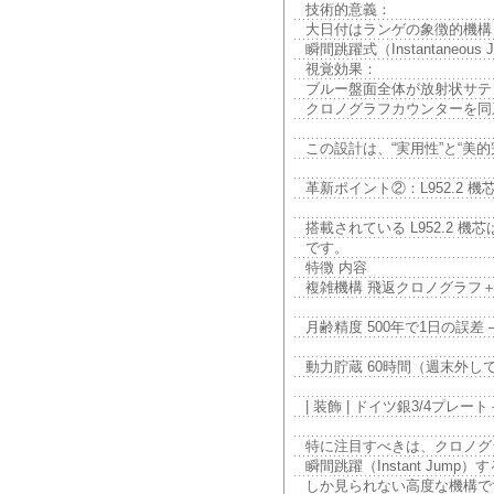
技術的意義：
大日付はランゲの象徴的機構 
瞬間跳躍式（Instantaneou
視覚効果：
ブルー盤面全体が放射状サテ
クロノグラフカウンターを同
この設計は、“実用性”と“美
革新ポイント②：L952.2 
搭載されている L952.2
です。
特徴 内容
複雑機構 飛返クロノグラフ
月齢精度 500年で1日の誤差
動力貯蔵 60時間（週末外
| 装飾 | ドイツ銀3/4
特に注目すべきは、クロノグラフの
瞬間跳躍（Instant Ju
しか見られない高度な機構で