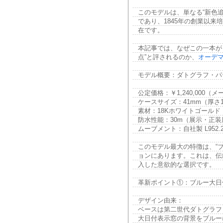
このモデルは、単なる“新色追
であり、1845年の創業以来
在です。
本記事では、なぜこの一本が
点”と評されるのか、
オーデマ
モデル概要：ダトグラフ・パ
公定価格：￥1,240,000
ケースサイズ：41mm（厚さ1
素材：18Kホワイトゴールド
防水性能：30m（展示・正装
ムーブメント：自社製 L952
このモデル最大の特徴は、“
ョンにあります。これは、伝
入した意欲的な選択です。
革新ポイント①：ブルー大日
デザイン由来：
ベースは第二世代ダトグラフ
大日付表示窓の背景をブルー