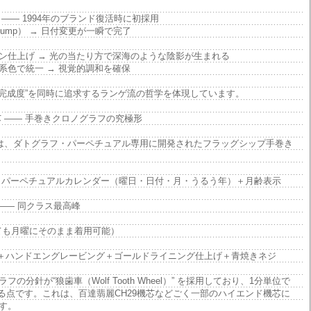
—— 1994年のブランド復活時に初採用
s Jump） → 日付変更が一瞬で完了
ン仕上げ → 光の当たり方で深海のような陰影が生まれる
系色で統一 → 視覚的調和を確保
的完成度”を同時に追求するランゲ流の哲学を体現しています。
機芯 —— 手巻きクロノグラフの究極形
 機芯は、ダトグラフ・パーペチュアル専用に開発されたフラッグシップ手巻き
＋パーペチュアルカレンダー（曜日・日付・月・うるう年）＋月齢表示
 —— 同クラス最高峰
しても月曜にそのまま着用可能）
プレート＋ハンドエングレービング＋ゴールドライニング仕上げ＋青焼きネジ
分針が“狼歯車（Wolf Tooth Wheel）” を採用しており、1分単位で
mp）する点です。これは、百達翡麗CH29機芯などごく一部のハイエンド機芯に
す。