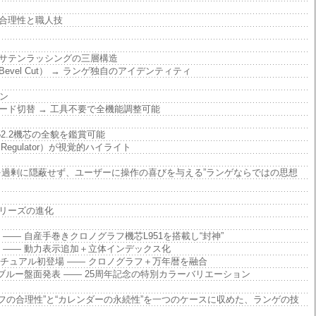
合理性と職人技
サテンラッシングの三層構造
vel Cut） → ランゲ独自のアイデンティティ
ン
ード切替 → 工具不要で全機能調整可能
52.2機芯の全貌を鑑賞可能
 Regulator）が視覚的ハイライト
を過剰に隠蔽せず、ユーザーに操作の喜びを与える”ランゲならではの思想
リーズの進化
 —— 自産手巻きクロノグラフ機芯L951を搭載し“封神”
フ —— 動力表示追加＋立体インデックス化
ペチュアル初登場 —— クロノグラフ＋万年暦を融合
×ブルー盤面発表 —— 25周年記念の特別カラーバリエーション
ノグラフの合理性”と“カレンダーの永続性”を一つのケースに収めた、ランゲの技