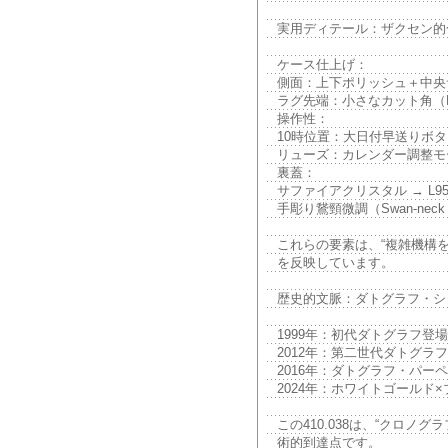
実用ディテール：ザクセン的
ケース仕上げ：
側面：上下ポリッシュ＋中央
ラグ先端：小さなカット角（Be
操作性：
10時位置：大日付早送りボタ
リューズ：カレンダー調整モ
裏蓋：
サファイアクリスタル → L9
手彫り鵞頸微調（Swan-neck
これらの要素は、“複雑機構
を反映しています。
歴史的文脈：ダトグラフ・シ
1999年：初代ダトグラフ登場
2012年：第二世代ダトグラ
2016年：ダトグラフ・パー
2024年：ホワイトゴールド
この410.038は、“クロ
術的到達点です。