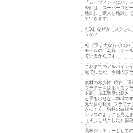
「ムーブメントはパテ
今回は、
スーパーコピー
検証し、購入を検討して
ていきます。
❓ Q1: なぜ今、ステ
うか？
A: プラチナならでは
モデルの「老銭（オー
ているからです。
これまでのアルパイン
流でしたが、今回のプ
素材の希少性: 現在、
プラチナを採用するブ
ト高、加工難度の高さ
と手を出せない領域で
見た目の錯覚: プラチ
きにくく、独特の白銀
ンレスのようにも見え
（ずっしりとした）重
す。
高級ジュエリーとしての