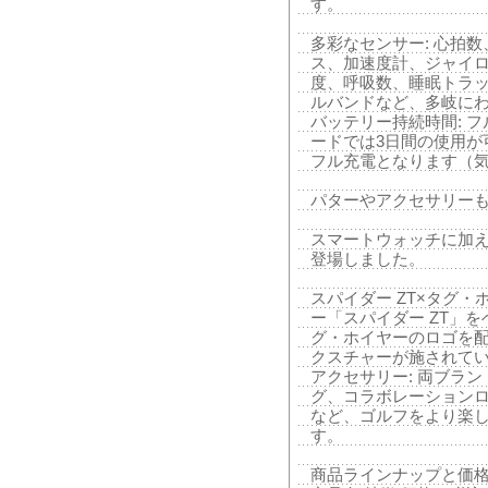
す。
多彩なセンサー: 心拍
ス、加速度計、ジャイ
度、呼吸数、睡眠トラッ
ルバンドなど、多岐に
バッテリー持続時間: 
ードでは3日間の使用が
フル充電となります（気温
パターやアクセサリー
スマートウォッチに加
登場しました。
スパイダー ZT×タグ・
ー「スパイダー ZT」
グ・ホイヤーのロゴを
クスチャーが施されて
アクセサリー: 両ブラ
グ、コラボレーション
など、ゴルフをより楽
す。
商品ラインナップと価