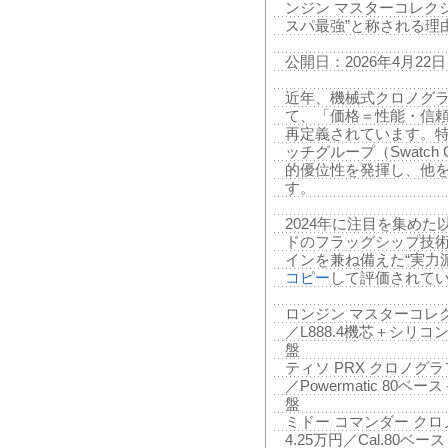
ンジン マスターコレクション 
スパ最強”と称される理
公開日：2026年4月22日
近年、機械式クロノグ
て、「価格＝性能・信
再定義されています。特
ッチグループ（Swatch
的優位性を発揮し、他
す。
2024年に注目を集め
ドのフラッグシップ技
インを兼ね備えた“実力
コピー
して評価されて
ロンジン マスターコレクション
／L888.4機芯＋シリ
盤
ティソ PRX クロノグラフ T1
／Powermatic 8
盤
ミドー コマンダー クロノグラ
4.25万円／Cal.80ベ