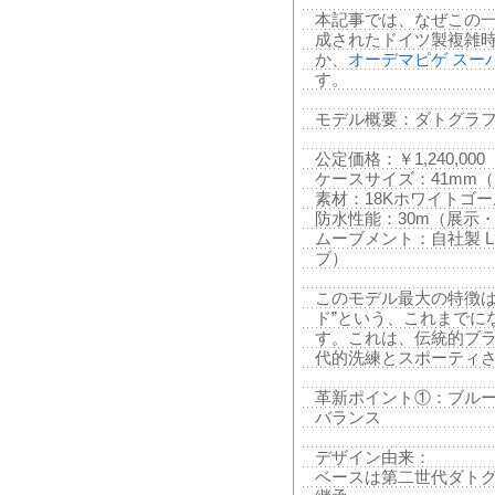
本記事では、なぜこの一
成されたドイツ製複雑時
か、
オーデマピゲ スー
す。
モデル概要：ダトグラ
公定価格：￥1,240,0
ケースサイズ：41mm（厚
素材：18Kホワイトゴ
防水性能：30m（展示
ムーブメント：自社製 L9
ブ）
このモデル最大の特徴は
ド”という、これまでに
す。これは、伝統的ブ
代的洗練とスポーティ
革新ポイント①：ブルー
バランス
デザイン由来：
ベースは第二世代ダトグ