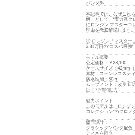
パンダ盤
本記事では、なぜこれら
解」として、“実力派ク
にロンジン マスターコ
理由を徹底解説します
① ロンジン「マスターコレク
3.81万円の“コスパ最強”
モデル概要
公定価格：￥38,100
ケースサイズ：42mm（厚
素材：ステンレスステ
防水性能：50m
ムーブメント：改良 ETA A
証／72時間動力）
魅力ポイント
このモデルは、ロンジン
コレクション”のクロノ
盤面設計：
クラシック“パンダ配色
ティさを両立