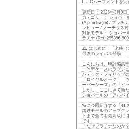
L.U.Cムーブメントを
更新日： 2026年3月9日
カテゴリー： ショパール (
(Alpine Eagle) / プラ
レビュー / ノーチラス
対象モデル： ショパール 
ラチナ (Ref. 295396-900
🕰️ はじめに：「老
最強のライバル登場
こんにちは、時計編集
一体型ケースのラグジ
パテック・フィリップ
「ロイヤルオーク」、
ーバーシーズ」の「ビッ
しかし、ここにきて新
ショパールの「アルパ
特に今回紹介する「41 
鋼鉄モデルのアップグ
トまで全てを最高級に
です。
「なぜプラチナなのか