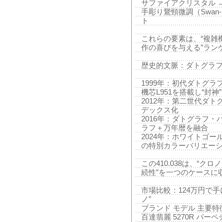
サファイアクリスタル →
手彫り鵞頸微調（Swan-n
ト
これらの要素は、“複雑
作の喜びを与える”ラン
歴史的文脈：ダトグラ
1999年：初代ダトグラ
機芯L951を搭載し“封神”
2012年：第二世代ダト
デックス化
2016年：ダトグラフ・
ラフ＋万年暦を融合
2024年：ホワイトゴー
の特別カラーバリエー
この410.038は、“ク
続性”を一つのケースに
市場比較：124万円で
ノ”
ブランド モデル 主要特
百達翡麗 5270R パー