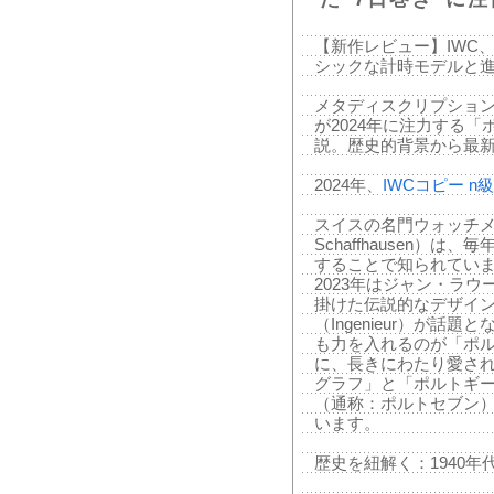
【新作レビュー】IWC、
シックな計時モデルと進
メタディスクリプション
が2024年に注力する
説。歴史的背景から最
2024年、
IWCコピー n
スイスの名門ウォッチメー
Schaffhausen）
することで知られていま
2023年はジャン・ラウール
掛けた伝説的なデザイ
（Ingenieur）が話題
も力を入れるのが「ポ
に、長きにわたり愛さ
グラフ」と「ポルトギー
（通称：ポルトセブン
います。
歴史を紐解く：1940