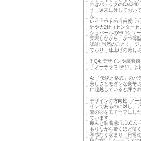
れはパテックのCal.2
す。週末に外しておい
ん。
レイアウトの自由度: パ
針や大2針（センターセ
ショパールの96.4シ
実現しながら、かつ薄
認証: 当然のごとく「
ており、仕上げの美し
❓ Q4: デザインや装
「ノーチラス 5811」
A: 「伝統と格式」の
美しさとモダンな豪華
に超越していると評さ
デザインの方向性: ノ
インであるのに対し、
鷲の羽をモチーフにし
ています。
厚みと装着感: L.U.
ありながら驚くほど薄
和感なく収まり、日常
独自性: 「ノーチラス