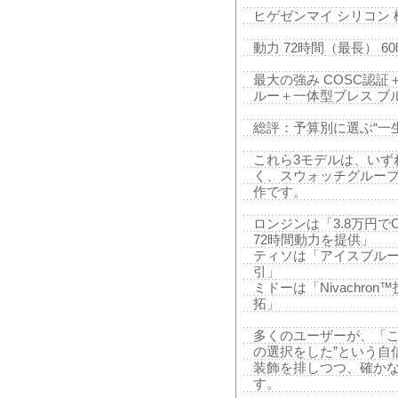
ヒゲゼンマイ シリコン 標準
動力 72時間（最長） 60
最大の強み COSC認証
ルー＋一体型ブレス ブルー
総評：予算別に選ぶ“一
これら3モデルは、いず
く、スウォッチグルー
作です。
ロンジンは「3.8万円
72時間動力を提供」
ティソは「アイスブル
引」
ミドーは「Nivachr
拓」
多くのユーザーが、「こ
の選択をした”という自
装飾を排しつつ、確か
す。