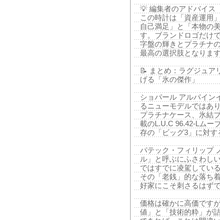
💡 編集者のアドバイス
この時計は「資産運用
自己満足」と「本物の
す。ブランドロゴだけ
字盤の輝きとプラチナ
最高の選択肢となりま
📝 まとめ：ラグジュ
げる「氷の傑作」
ショパール アルパインイー
るニューモデルではあ
プラチナケース、氷結
載のL.U.C 96.42
存の「ビッグ3」に対す
パテック・フィリップ ノ
ル」と呼ぶにふさわし
ではすでに凌駕してい
その「老銭」的な落ち
好家にこそ刺さるはず
価格は確かに高価です
値」と「技術的粋」が