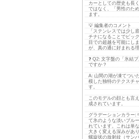
カーとしての歴史も長
ではなく、「男性のた
ます。
💡 編集者のコメント
「ステンレスでは少し
チナになることでビッグ
目での超越を可能にし
が、真の通に好まれる
❓ Q2: 文字盤の「氷
ですか？
A: 山間の湖が凍てつ
模した独特のテクスチ
す。
このモデルの顔とも言え
成されています。
グラデーションカラー:
て氷のような淡いブル
れています。これは単
大きく変える深みがあ
螺旋状の放射紋（サンバ