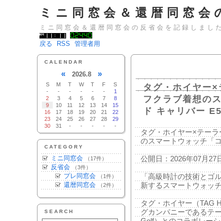
ミニ同窓会＆還暦同窓会
ミニ同窓会＆還暦同窓会の反省会を記録しまし
戻る
RSS
管理者用
CALENDAR
«
»
2026.8
S
M
T
W
T
F
S
タグ・ホイヤー×
-
-
-
-
-
-
1
フクラブ着想の
2
3
4
5
6
7
8
9
10
11
12
13
14
15
ド キャリバー E
16
17
18
19
20
21
22
23
24
25
26
27
28
29
30
31
-
-
-
-
-
タグ・ホイヤー×テーラ
のスマートウォッチ「コ
CATEGORY
ミニ同窓会
公開日：2026年07月27
（17件）
反省会
（3件）
プレ同窓会
「高級時計の技術とゴ
（1件）
還暦同窓会
新するスマートウォッ
（2件）
タグ・ホイヤー（TAG 
グカンパニーであるテーラー
SEARCH