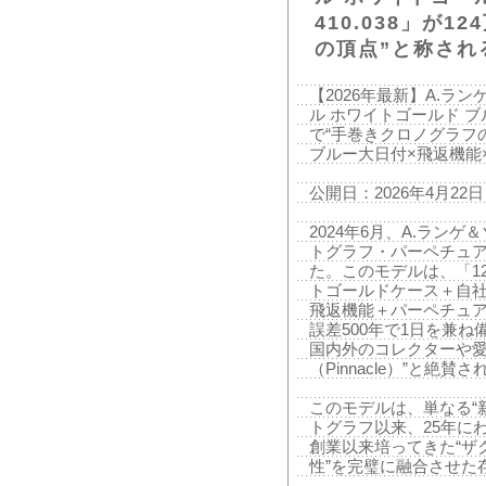
410.038」が
の頂点”と称され
【2026年最新】A.ラ
ル ホワイトゴールド ブル
で“手巻きクロノグラフの
ブルー大日付×飛返機能
公開日：2026年4月22日
2024年6月、A.ランゲ＆ゾ
トグラフ・パーペチュアル
た。このモデルは、「1
トゴールドケース＋自社製
飛返機能＋パーペチュ
誤差500年で1日を兼
国内外のコレクターや愛
（Pinnacle）”と絶賛
このモデルは、単なる“新
トグラフ以来、25年に
創業以来培ってきた“ザ
性”を完璧に融合させた