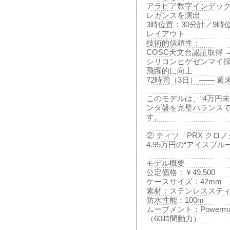
アラビア数字インデック
レガンスを演出
3時位置：30分計／9時
レイアウト
技術的信頼性：
COSC天文台認証取得 → 
シリコンヒゲゼンマイ採
飛躍的に向上
72時間（3日） —— 
このモデルは、“4万円
ンダ盤を完璧バランスで
す。
② ティソ「PRX クロノグラフ
4.95万円の“アイスブル
モデル概要
公定価格：￥49,500
ケースサイズ：42mm
素材：ステンレスステ
防水性能：100m
ムーブメント：Powerm
（60時間動力）