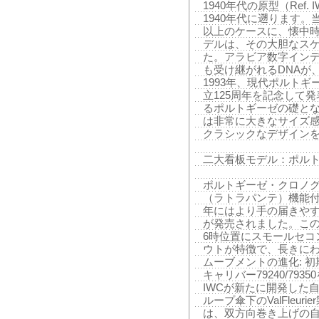
1940年代の原型（Ref.
1940年代に遡ります。
以上のケースに、懐中
デルは、その大胆なス
た。アラビア数字イン
も受け継がれるDNAが
1993年、現代ポルトギーゼ
立125周年を記念して
るポルトギーゼの礎とな
は非常に大きなサイズ
クラシックなデザイン
二大看板モデル：ポル
ポルトギーゼ・クロノグラ
（ラトラパンテ）機能付き
年にはより手の届きやすい
が発売されました。この
6時位置にスモールセコ
ウトが特徴で、長きにわ
ムーブメントの進化: 初期は
キャリバー79240/79
IWCが新たに開発した自
ループ傘下のValFleu
は、双方向巻き上げの自