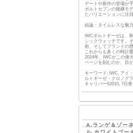
デートや新作の登場が予
ポルトセブンの後継モ
たバリエーションに注
結論：タイムレスな魅力
IWCポルトギーゼは、
シックウォッチです。
術、そしてブランドの
これからも多くの時計
2024年、IWCがこの
ページを刻むのか、目
キーワード: IWC, ア
ルトギーゼ・クロノグラフ,
キャリバー52010, 7日巻
A.ランゲ＆ゾー
ル ホワイトゴー