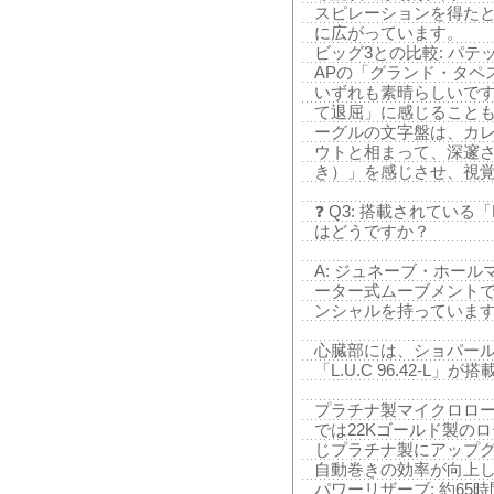
スピレーションを得た
に広がっています。
ビッグ3との比較: パ
APの「グランド・タペ
いずれも素晴らしいで
て退屈」に感じること
ーグルの文字盤は、カ
ウトと相まって、深邃
き）」を感じさせ、視
❓ Q3: 搭載されている「L
はどうですか？
A: ジュネーブ・ホー
ーター式ムーブメントで、
ンシャルを持っていま
心臓部には、ショパー
「L.U.C 96.42-L」
プラチナ製マイクロロータ
では22Kゴールド製の
じプラチナ製にアップ
自動巻きの効率が向上
パワーリザーブ: 約6