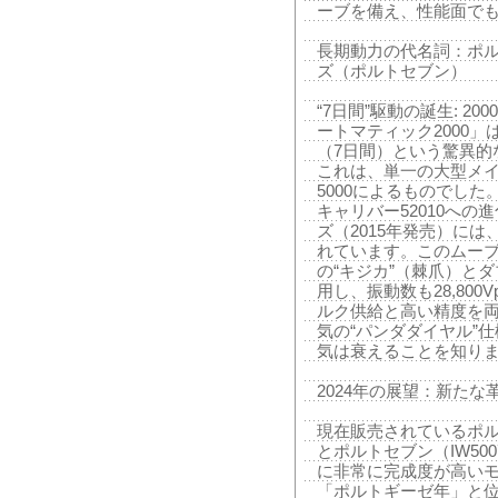
ーブを備え、性能面で
長期動力の代名詞：ポル
ズ（ポルトセブン）
“7日間”駆動の誕生: 
ートマティック2000」
（7日間）という驚異的
これは、単一の大型メ
5000によるものでした
キャリバー52010への進
ズ（2015年発売）には
れています。このムー
の“キジカ”（棘爪）と
用し、振動数も28,80
ルク供給と高い精度を両
気の“パンダダイヤル”仕様
気は衰えることを知り
2024年の展望：新たな
現在販売されているポル
とポルトセブン（IW5
に非常に完成度が高いモデ
「ポルトギーゼ年」と