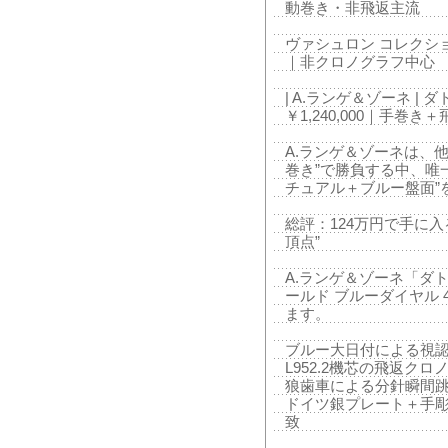
動巻き・非飛返主流
ヴァシュロン コレクショ
｜非クロノグラフ中心
| A.ランゲ＆ゾーネ |
￥1,240,000｜手巻
A.ランゲ＆ゾーネは、他
巻き”で勝負する中、唯
チュアル＋ブルー盤面”
総評：124万円で手に
頂点”
A.ランゲ＆ゾーネ「ダ
ールド ブルーダイヤル 
ます。
ブルー大日付による視
L952.2機芯の飛返ク
狼歯車による分針瞬間
ドイツ銀プレート＋手
致