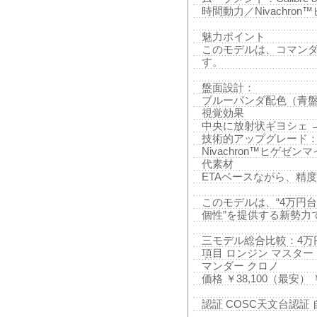
時間動力／Nivachro
魅力ポイント
このモデルは、コマン
す。
盤面設計：
ブルーパンダ配色（青盤
視覚効果
中央に放射状ギヨシェ 
技術的アップグレード
Nivachron™ヒゲゼ
代素材
ETAベースながら、精
このモデルは、“4万円台で
個性”を提供する新勢力
三モデル総合比較：4万
項目 ロンジン マスター L
マンダー クロノ
価格 ￥38,100（最安） ￥4
認証 COSC天文台認証