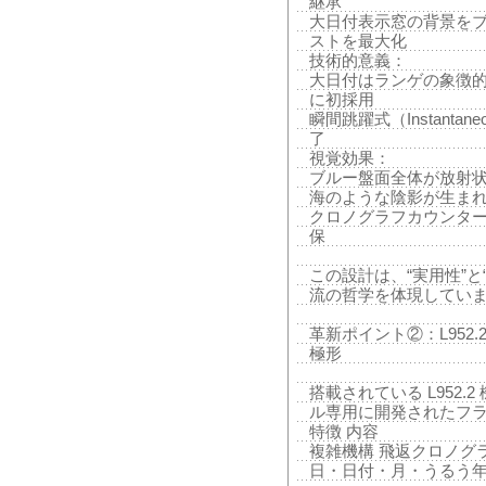
継承
大日付表示窓の背景をブ
ストを最大化
技術的意義：
大日付はランゲの象徴的機
に初採用
瞬間跳躍式（Instantan
了
視覚効果：
ブルー盤面全体が放射状
海のような陰影が生ま
クロノグラフカウンター
保
この設計は、“実用性”
流の哲学を体現してい
革新ポイント②：L952.
極形
搭載されている L952
ル専用に開発されたフ
特徴 内容
複雑機構 飛返クロノグ
日・日付・月・うるう