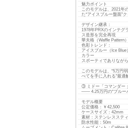
魅力ポイント
このモデルは、2021年
た“アイスブルー盤面”
デザイン継承：
1978年PRXのイン
ス造形を完全再現
華夫格（Waffle Pat
色彩トレンド：
アイスブルー（Ice Blu
カラー
スポーティでありなが
このモデルは、“5万円
べてを手に入れる”最適
③ ミドー「コマンダー クロノ
—— 4.25万円の“ブル
モデル概要
公定価格：￥42,500
ケースサイズ：42mm
素材：ステンレスステ
防水性能：50m
ムーブメント：Calibr