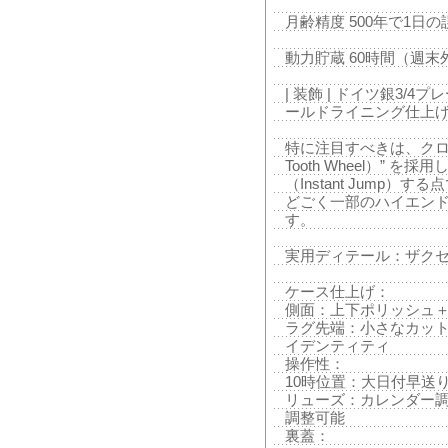
月齢精度 500年で1日
動力貯蔵 60時間（週
| 装飾 | ドイツ銀3/
ールドライニング仕上
特に注目すべきは、クロノ
Tooth Wheel）” 
（Instant Jump
どごく一部のハイエン
す。
実用ディテール：ザク
ケース仕上げ：
側面：上下ポリッシュ
ラグ先端：小さなカット角（
イデンティティ
操作性：
10時位置：大日付早送
リューズ：カレンダー調
調整可能
裏蓋：