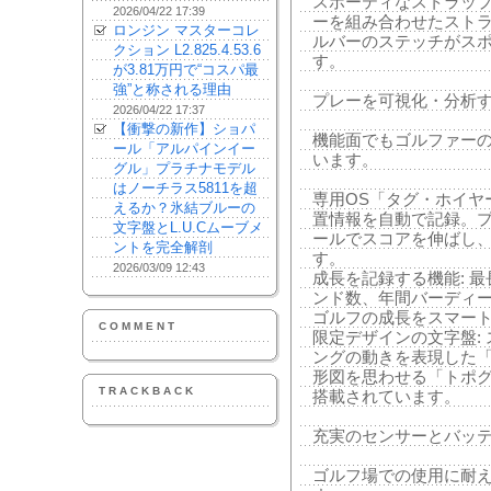
スポーティなストラップ
2026/04/22 17:39
ーを組み合わせたスト
ロンジン マスターコレ
ルバーのステッチがス
クション L2.825.4.53.6
す。
が3.81万円で“コスパ最
強”と称される理由
プレーを可視化・分析す
2026/04/22 17:37
【衝撃の新作】ショパ
機能面でもゴルファー
ール「アルパインイー
います。
グル」プラチナモデル
はノーチラス5811を超
専用OS「タグ・ホイヤー
えるか？氷結ブルーの
置情報を自動で記録。
文字盤とL.U.Cムーブメ
ールでスコアを伸ばし
ントを完全解剖
す。
2026/03/09 12:43
成長を記録する機能: 
ンド数、年間バーディ
ゴルフの成長をスマー
COMMENT
限定デザインの文字盤:
ングの動きを表現した
形図を思わせる「トポグ
TRACKBACK
搭載されています。
充実のセンサーとバッ
ゴルフ場での使用に耐