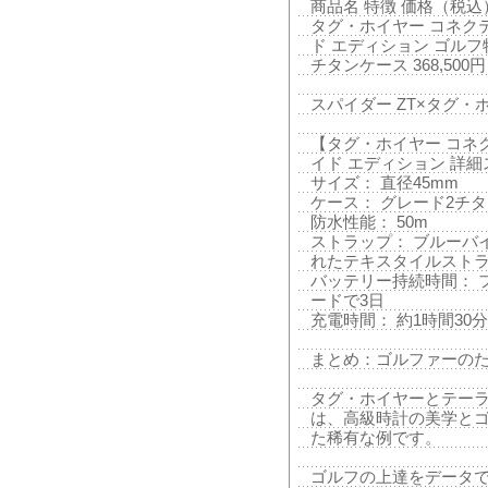
商品名 特徴 価格（税込
タグ・ホイヤー コネクテ
ド エディション ゴル
チタンケース 368,500円
スパイダー ZT×タグ・ホ
【タグ・ホイヤー コネク
イド エディション 詳
サイズ： 直径45mm
ケース： グレード2チ
防水性能： 50m
ストラップ： ブルーバ
れたテキスタイルスト
バッテリー持続時間： フ
ードで3日
充電時間： 約1時間30
まとめ：ゴルファーの
タグ・ホイヤーとテーラ
は、高級時計の美学と
た稀有な例です。
ゴルフの上達をデータ