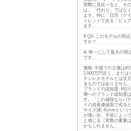
実際に見比べると、そ
は、「代わり」ではな
ます。特に「日历（デ
トレンドである「ピュ
ます。
❓ Q5: このモデルの
すか？
A: 唯一にして最大の
です。
価格: 中国での公価は
2,000万円近く、ま
テンレスモデルとは次
るものではありません
ブランドの認知度: 時
層へのブランド認知度は
す。「この値段ならパ
ドの資産価値面で劣る
サイズ感: 41mmと
が薄い分、手首によっ
と感じる（実際の重量
かもしれません。