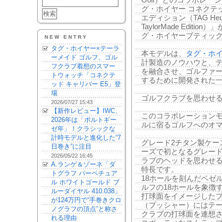
Golf）とのコラボレ
グ・ホイヤー コネクテッ
エディション（TAG Heuer C
TaylorMade Edit
グ・ホイヤーブティッ
NEW ENTRY
タグ・ホイヤー×テーラ
本モデルは、
タグ・ホ
ーメイド ゴルフ、ゴル
計製造のノウハウと、
フクラブ着想のスマー
を融合させ、ゴルファ
トウォッチ「コネクテ
するために開発された
ッド キャリバー E5」登
場
ゴルフクラブを思わせ
2026/07/27 15:43
【新作レビュー】IWC、
このコラボレーション
2026年は「ポルトギー
ルに宿るゴルフへのオ
ゼ年」！クラシックな
計時モデルと進化した“7
グレード2チタン製ケース
日巻き”に注目
ーズで初となるグレード
2026/05/22 16:45
ラブのヘッドを思わせ
A.ランゲ＆ゾーネ「ダ
特長です。
トグラフ パーペチュア
18ホールを刻んだベゼ
ル ホワイトゴールド ブ
ルフの18ホールを象徴
ルーダイヤル 410.038」
打球面をイメージしたプ
が124万円で“手巻きクロ
（プッシャー）にはテ
ノグラフの頂点”と称さ
クラブの打球面を連想
れる理由