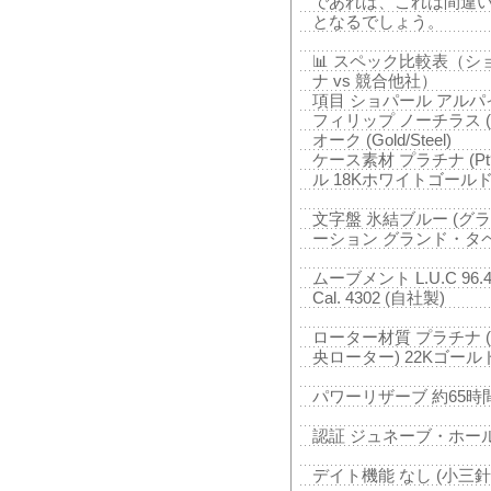
であれば、これは間違
となるでしょう。
📊 スペック比較表（シ
ナ vs 競合他社）
項目 ショパール アルパイン
フィリップ ノーチラス (G
オーク (Gold/Steel)
ケース素材 プラチナ (Pt
ル 18Kホワイトゴールド
文字盤 氷結ブルー (グラ
ーション グランド・タ
ムーブメント L.U.C 96.42-
Cal. 4302 (自社製)
ローター材質 プラチナ (
央ローター) 22Kゴール
パワーリザーブ 約65時間
認証 ジュネーブ・ホールマ
デイト機能 なし (小三針