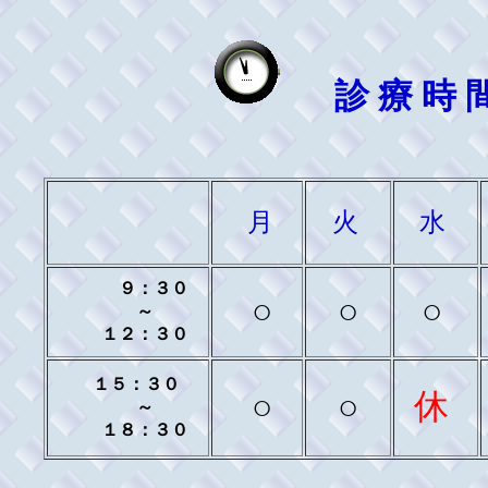
診 療 時 
月
火
水
９：３０
○
○
○
～
１２：３０
１５：３０
休
○
○
～
１８：３０