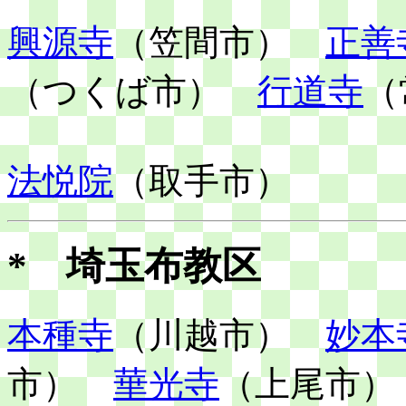
興源寺
（笠間市）
正善
（つくば市）
行道寺
（
法悦院
（取手市）
* 埼玉布教区
本種寺
（川越市）
妙本
市）
華光寺
（上尾市）