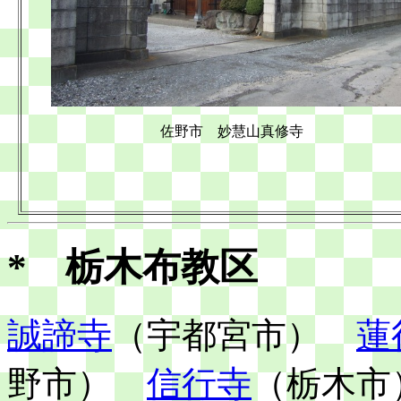
佐野市 妙慧山真修寺
* 栃木布教区
誠諦寺
（宇都宮市）
蓮
野市）
信行寺
（栃木市