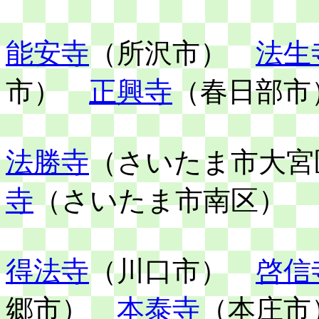
能安寺
（所沢市）
法生
市）
正興寺
（春日部市
法勝寺
（さいたま市大
寺
（さいたま市南区）
得法寺
（川口市）
啓信
郷市）
本泰寺
（本庄市