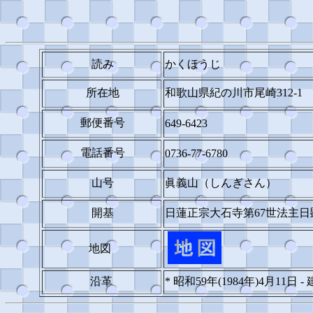
読み
かくほうじ
所在地
和歌山県紀の川市尾崎312-1
郵便番号
649-6423
電話番号
0736-77-6780
山号
眞義山（しんぎさん）
開基
日蓮正宗大石寺第67世法主
地図
沿革
* 昭和59年(1984年)4月11日 -