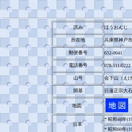
読み
ほうおんじ
所在地
兵庫県神戸市
郵便番号
652-0041
電話番号
078-511-0222
山号
会下山（え
開基
日蓮正宗大石
地図
* 昭和48年(1
沿革
* 昭和60年(1