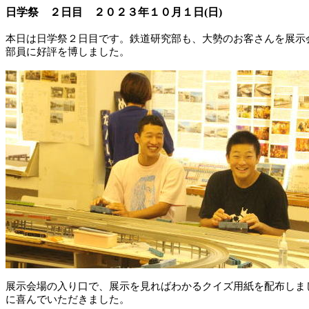
日学祭 ２日目 ２０２３年１０月１日
(
日
)
本日は日学祭２日目です。鉄道研究部も、大勢のお客さんを展示
部員に好評を博しました。
展示会場の入り口で、展示を見ればわかるクイズ用紙を配布しま
に喜んでいただきました。