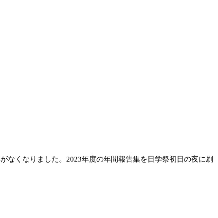
集がなくなりました。
2023
年度の年間報告集を日学祭初日の夜に刷