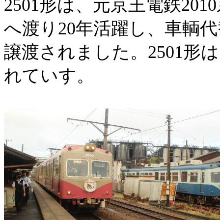
2501
形は、元京王電鉄
2010
へ渡り
20
年活躍し、車輌代
譲渡されました。
2501
形は
れていす。