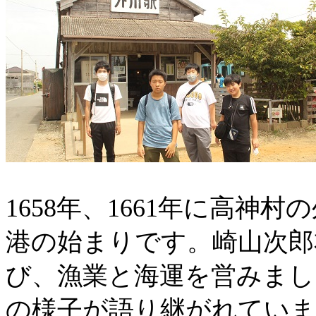
1658
年、
1661
年に高神村の
港の始まりです。崎山次郎
び、漁業と海運を営みまし
の様子が語り継がれていま