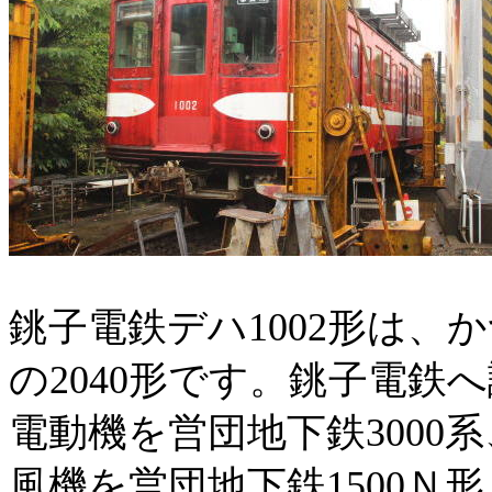
銚子電鉄デハ
1002
形は、か
の
2040
形です。銚子電鉄へ
電動機を営団地下鉄
3000
系
風機を営団地下鉄
1500
Ｎ形