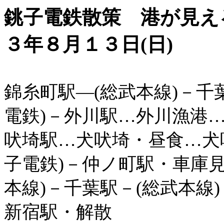
銚子電鉄散策 港が見え
３年８月１３日
(
日
)
錦糸町駅―
(
総武本線
)
－千
電鉄
)
－外川駅
…
外川漁港
吠埼駅
…
犬吠埼・昼食…犬
子電鉄
)
－仲ノ町駅・車庫
本線
)
－千葉駅－
(
総武本線
)
新宿駅・解散