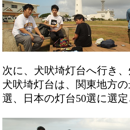
次に、犬吠埼灯台へ行き、
犬吠埼灯台は、関東地方の
選、日本の灯台
50
選に選定