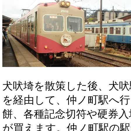
犬吠埼を散策した後、犬吠
を経由して、仲ノ町駅へ行
餅、各種記念切符や硬券入
が買えます。仲ノ町駅の駅