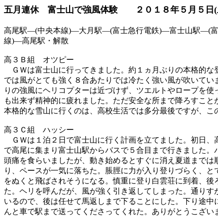
五月連休 富士山で強風体験 ２０１８年５月５日
(
高尾駅―
(
中央本線
)
―大月駅―
(
富士急行電鉄
)
―富士山駅―
(
線
)
―高尾駅・解散
高３Ｂ組 オツピー
ＧＷは富士山に行ってきました。約１ヵ月ぶりの本格的な
では風がとても強く８合あたりでは冷たく強い風が吹いてい
りの強風にヘリコプターは近づけず、ツエルトやロープを使
も出来ず精神的に疲れました。ただ安全な所まで降ろすこと
本格的な雪山に行くのは、高校生活では多分最後ですが、こ
高３Ｃ組 ハッシー
ＧＷは１泊２日で富士山に行く計画を立てました。初日、
で高尾に集まり富士山駅からバスで５合目まで行きました。
頭痛を食らいましたが、動き始めるとすぐに消え夏道までは
り、ペースが一気に落ちた。脹脛に力が入り登りづらく、と
をぬくと飛ばされそうになる。慎重に登り白雲荘に到着、後
た。ヘリを呼んだが、風が強く引き返してしまった。通りす
いるので、後は任せて馬返しまで下ることにした。下り途中
んと車で駅まで送ってくださってくれた。ありがとうこざい