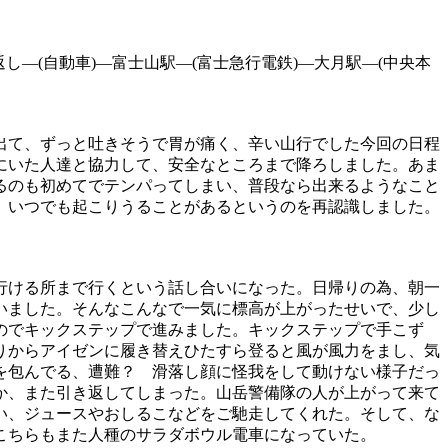
返し―
(
自動車
)
―富士山駅―
(
富士急行電鉄
)
―大月駅―
(
中央本
出て、ずっと吐きそうで胃が痛く、辛い山行でした今回の日程
にいた人達と協力して、安全なところまで降ろしました。あま
るのも初めてでテンパってしまい、普段なら出来るようなこと
、いつでも起こりうることがあるというのを再認識しました。
行ける所まで行くという話し合いになった。日帰りの為、朝一
いました。そんなこんなで一気に標高が上がったせいで、少し
のでキックステップで進みました。キックステップで手こず
りからアイゼンに履き替えひたすら登ると風が風力をまし、気
を包んでる、遭難？ 滑落し顔に怪我をして動けない様子だっ
か、また引き返してしまった。山岳警備隊の人が上がって来て
い、ジュースやおしるこなどをご馳走してくれた。そして、な
こちらもまた人種のサラダボウル電車になっていた。