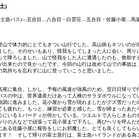
土
)
富士急バス
)
―五合目…八合目・白雲荘…五合目・佐藤小屋…馬
登山で体力的にとてもきつい山行でした。高山病もキツいのが
ました。そのせいもあり、怪我をしてしまった人に会い、周り
って降ろしました。山で怪我をした人に遭遇したのも、救助す
が出来たので良かったです。今回の山行は改めて山での事故は
の気持ちを忘れずに山に登っていこうと思いました。
高尾に集合。しかし、予報の風速が強風のため、翌日日帰りで
バスの中は、世界遺産だけあって人種のサラダボウルになって
順調に進みました。花小屋から雪が現れましたがグズ雪だった
ても疲れた。もっと、練習が必要と感じた。雪が締まったあた
ろにいる１パーティが何かしている。ツエルトで人らしきもの
がりの人などで頑張って花小屋まで下ろし、再びヘリを呼んだ
にある佐藤小屋に報告をしにお邪魔した。とても良くしてもら
ます！ そして帰りの富士急行は、富士急ハイランドがある為