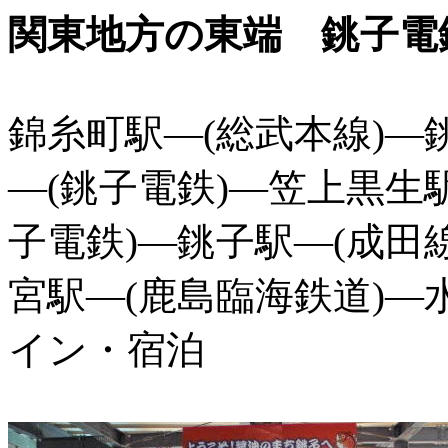
関東地方の東端 銚子電
錦糸町駅―(総武本線)―
―(銚子電鉄)―笠上黒生
子電鉄)―銚子駅―(成田
宮駅―(鹿島臨海鉄道)
イン・宿泊