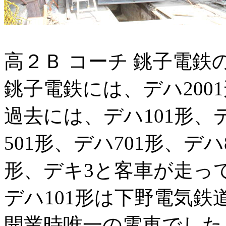
高２Ｂ コーチ 銚子電鉄
銚子電鉄には、デハ200
過去には、デハ101形、デ
501形、デハ701形、デハ
形、デキ3と客車が走っ
デハ101形は下野電気鉄
開業時唯一の電車でした