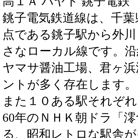
高１Ａ ハヤト 銚子電鉄
銚子電気鉄道線は、千葉
点である銚子駅から外川
さなローカル線です。沿
ヤマサ醤油工場、君ヶ浜
ントが多く存在します。
また１０ある駅それぞれ
60年のＮＨＫ朝ドラ「
る、昭和レトロな駅舎が