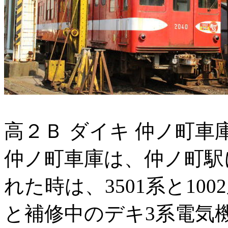
高２Ｂ ダイキ 仲ノ町車
仲ノ町車庫は、仲ノ町駅
れた時は、3501系と1
と補修中のデキ3系電気