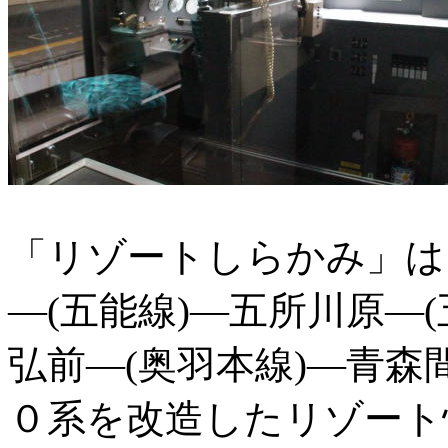
「リゾートしらかみ」は
―(五能線)―五所川原―(
弘前―(奥羽本線)―青
０系を改造したリゾート