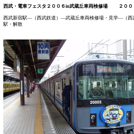
西武・電車フェスタ２００６in武蔵丘車両検修場 ２００
西武新宿駅―（西武鉄道）―武蔵丘車両検修場・見学―（西
駅・解散