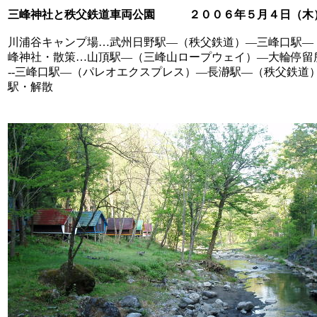
三峰神社と秩父鉄道車両公園 ２００６年５月４日（木
川浦谷キャンプ場…武州日野駅―（秩父鉄道）―三峰口駅―
峰神社・散策…山頂駅―（三峰山ロープウェイ）―大輪停留
--三峰口駅―（パレオエクスプレス）―長瀞駅―（秩父鉄
駅・解散