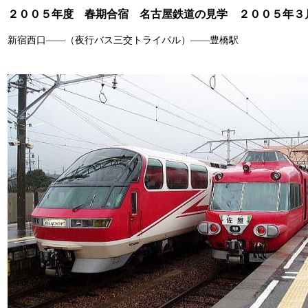
２００５年度 春期合宿 名古屋鉄道の見学 ２００５年３
新宿西口――（夜行バス三交トライパル）――豊橋駅