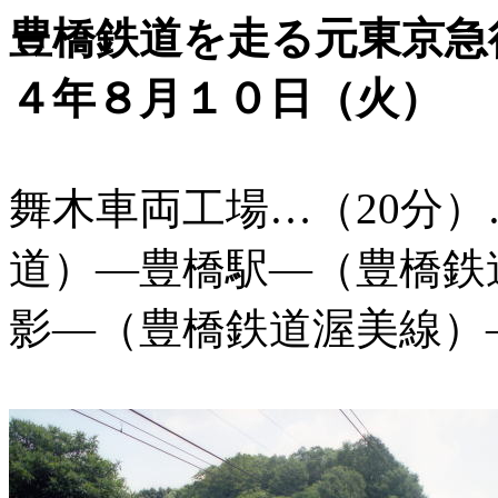
豊橋鉄道を走る元東京
４年８月１０日（火）
舞木車両工場…（20分
道）―豊橋駅―（豊橋鉄
影―（豊橋鉄道渥美線）