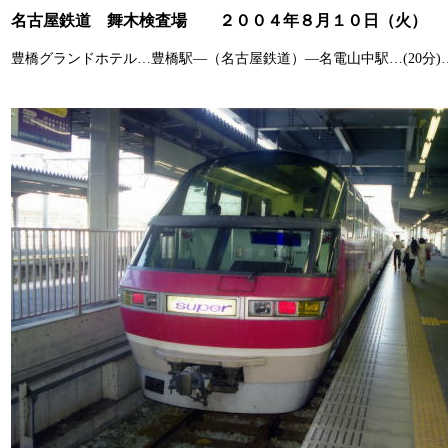
名古屋鉄道 舞木検査場 ２００４年８月１０日（火）
豊橋グランドホテル…豊橋駅―（名古屋鉄道）―名電山中駅…
(20
分
)