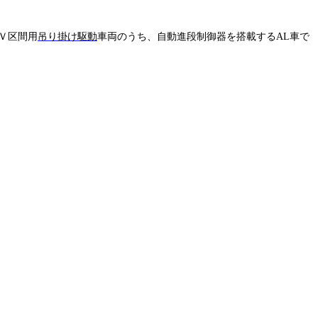
Ｖ区間用
吊り掛け駆動
車両のうち、自動進段制御器を搭載する
AL
車で