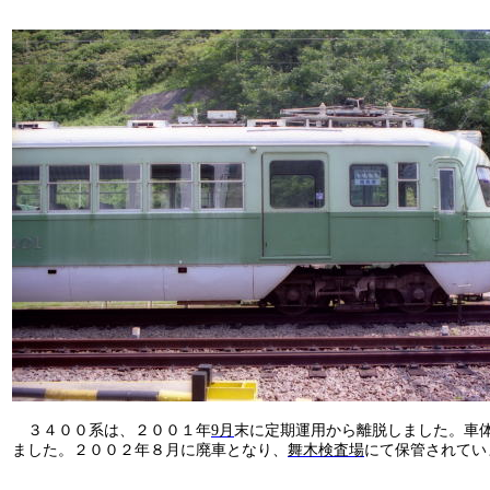
３４００系は、２００１年
9
月
末に定期運用から離脱しました。車
ました。２００２年８月に廃車となり、
舞木検査場
にて保管されてい