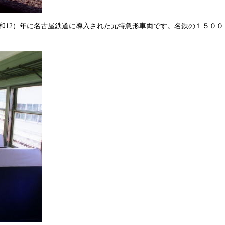
和
12
）年に
名古屋鉄道
に導入された元
特急形車両
です。名鉄の１５００