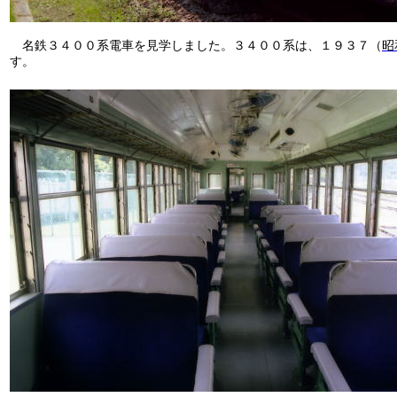
名鉄３４００系電車を見学しました。３４００系
は、１９３７（
昭
す
。