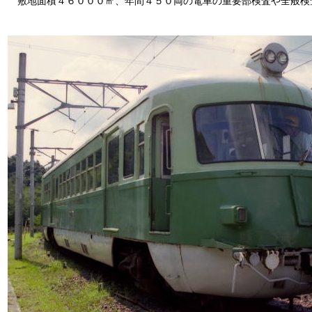
敷地面積４６０００㎡、年間４５０両の電車の重要部検査や全般検