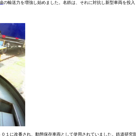
線
の輸送力を増強し始めました。名鉄は、それに対抗し新型車両を投入
４０１に改番され、
動態保存
車両として使用されていました。鉄道研究