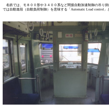
名鉄では、モ８００形や３４００系など間接自動加速制御の吊り掛
では自動進段（自動負荷制御）を意味する「
Automatic Load control
」