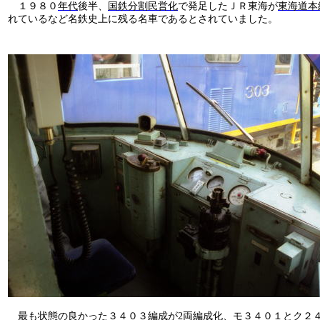
１９８０
年
代
後半、
国鉄分割民営化
で発足したＪＲ東海が
東海道本
れているなど名鉄史上に残る名車であるとされていました。
最も状態の良かった３４０３編成が
2
両編成化、モ３４０１とク２