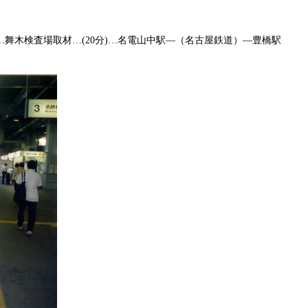
…舞木検査場取材…
(20
分
)
…名電山中駅―（名古屋鉄道）―豊橋駅