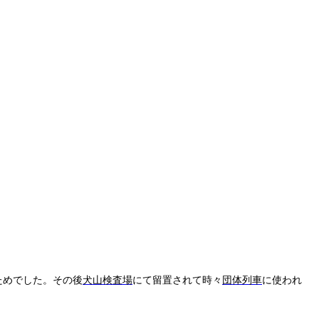
ためでした。その後
犬山検査場
にて留置されて時々
団体列車
に使われ