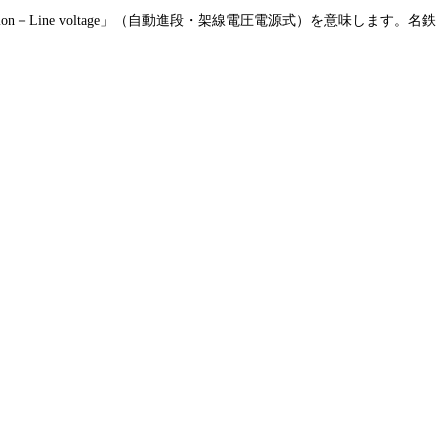
ion
－
Line voltage
」（自動進段・架線電圧電源式）を意味します。名鉄