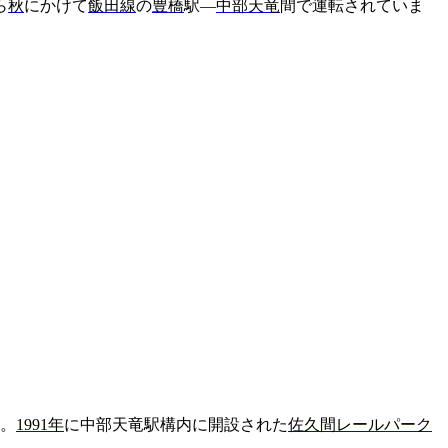
ら
秋
にかけて
飯田線
の
豊橋
駅―
中部天竜
間で運転されていま
。
1991
年
に中部天竜駅構内に開設された
佐久間レールパーク