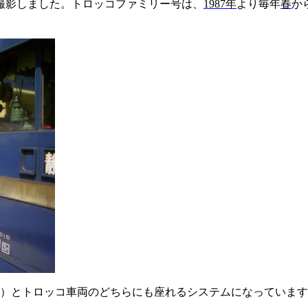
撮影しました。
トロッコファミリー号
は、
1987
年
より毎年
春
か
）とトロッコ車両のどちらにも座れるシステムになっています