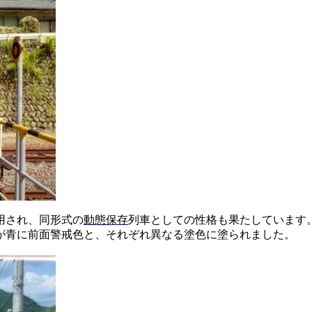
用され、同形式の
動態保存
列車としての性格も果たしています
が青に前面警戒色と、それぞれ異なる塗色に塗られました。