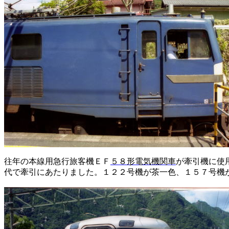
往年の本線用急行旅客機ＥＦ
５８
形電気機関車
が牽引機に使
代で牽引にあたりました。１２２号機が茶一色、１５７号機