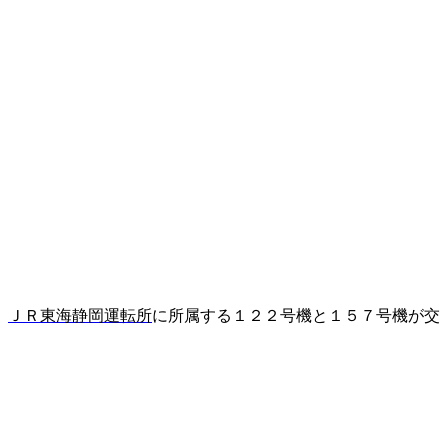
。
ＪＲ
東海静岡運転所
に所属する１２２号機と１５７号機が交