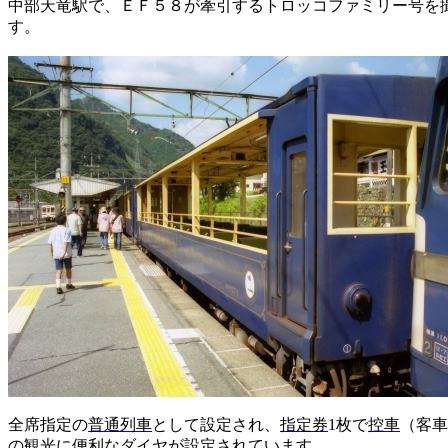
中部天竜駅で、ＥＦ５８が牽引するトロッコファミリー号を
す。
全席指定の
普通列車
として設定され、
指定券
1
枚で
控車
（客車
の観光に便利なダイヤが設定されています。