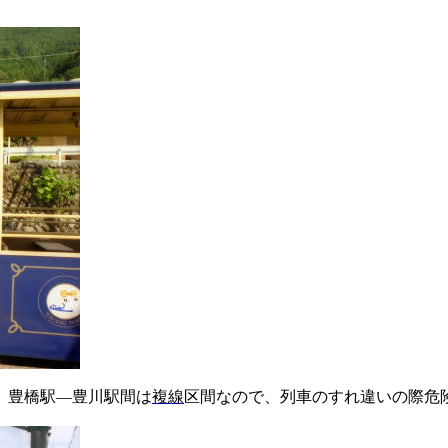
、豊橋駅―豊川駅間は
複線
区間なので、列車のすれ違いの際危