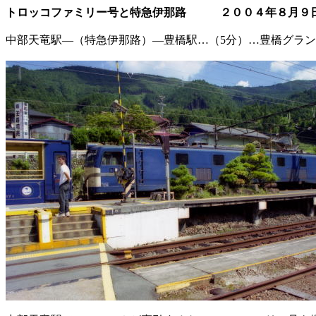
トロッコファミリー号と特急伊那路 ２００４年８月９
中部天竜駅―（特急伊那路）―豊橋駅…（
5
分）…豊橋グラン