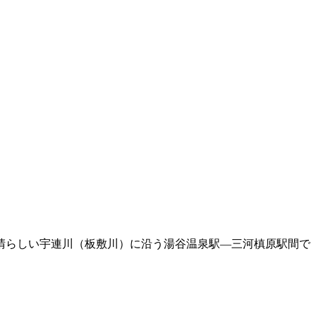
晴らしい宇連川（板敷川）に沿う湯谷温泉駅―三河槙原駅間で