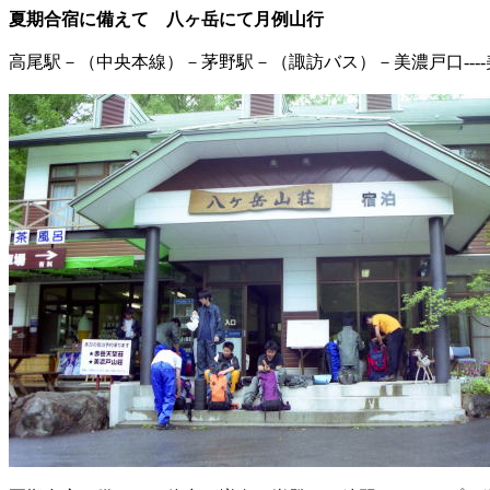
夏期合宿に備えて 八ヶ岳にて月例山
高尾駅－（中央本線）－茅野駅－（諏訪バス）－美濃戸口----