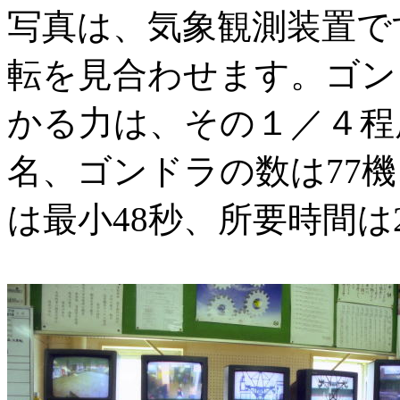
写真は、気象観測装置で
転を見合わせます。ゴン
かる力は、その１／４程
名、ゴンドラの数は
77
機
は最小
48
秒、所要時間は