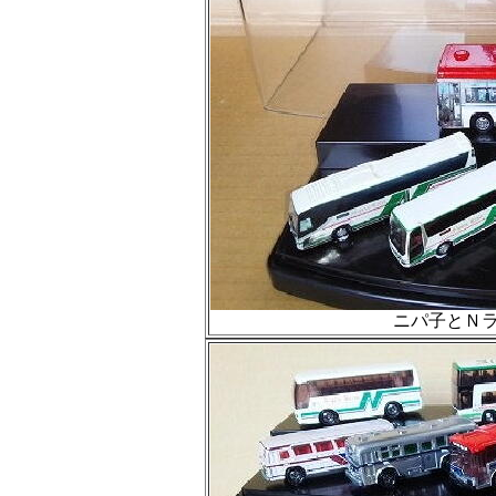
ニパ子とＮラ