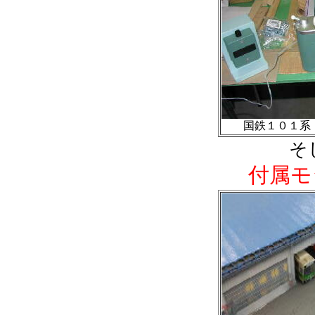
国鉄１０１系
そ
付属モ