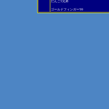
だんご3兄弟
ゴールドフィンガー'99