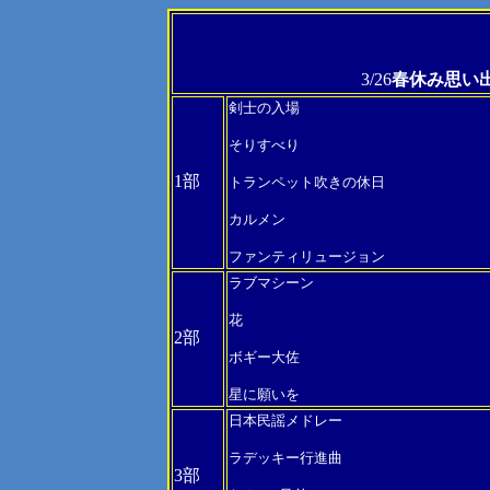
3/26
春休み思い
剣士の入場
そりすべり
1部
トランペット吹きの休日
カルメン
ファンティリュージョン
ラブマシーン
花
2部
ボギー大佐
星に願いを
日本民謡メドレー
ラデッキー行進曲
3部