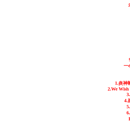
一
1.炎
2.We Wish 
4