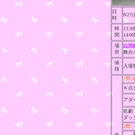
日
8/27(
時
時
13:3
間
14:0
場
白岡
所
舞台
値
入場
段
1部
Ｋ点
アダ
歌劇
ダッ
2部:
秀