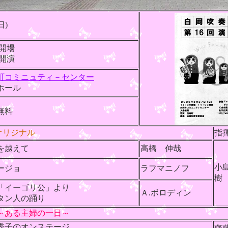
日)
0開場
0開演
町コミニュティ－センター
ホール
無料
:オリジナル
指
を越えて
高橋 伸哉
小
ージョ
ラフマニノフ
「イーゴリ公」より
Ａ.ボロディン
タン人の踊り
～ある主婦の一日～
子のオンステージ