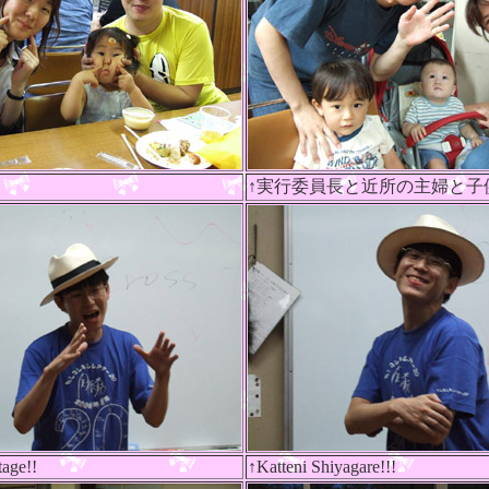
↑実行委員長と近所の主婦と子
tage!!
↑Katteni Shiyagare!!!