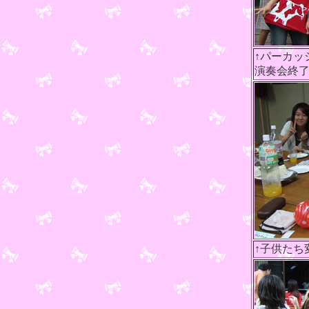
↑パーカッ
演奏会終
↑子供たち