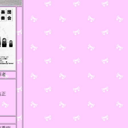
揮者
島正
樹