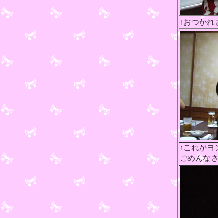
↑おつかれ
↑これがヨ
ごめんな