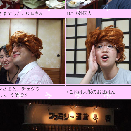
さまでした。Ottoさん
↑にせ外国人
ンさまと、チェジウ
↑これは大阪のおばはん
さい。うそです。