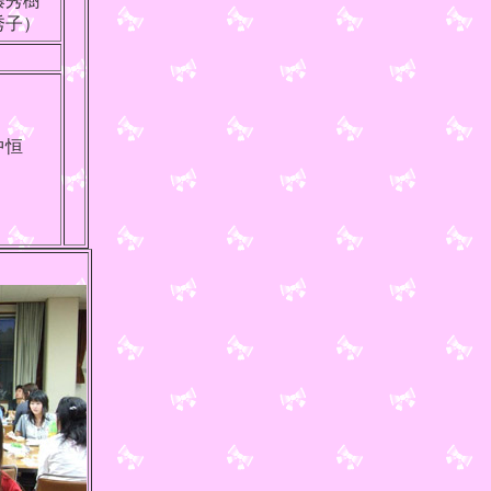
藤秀樹
秀子）
中恒
作