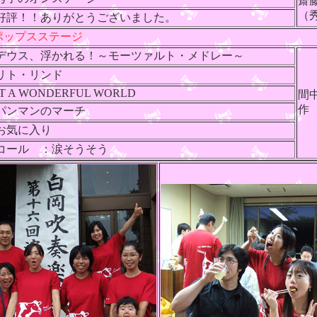
齋
（
評！！ありがとうございました。
ポップスステージ
デウス、浮かれる！～モーツァルト・メドレー～
リト・リンド
T A WONDERFUL WORLD
間
パンマンのマーチ
お気に入り
コール ：涙そうそう