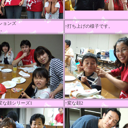
ションズ
↑打ち上げの様子です。
了。
変な顔シリーズ1
↑変な顔2