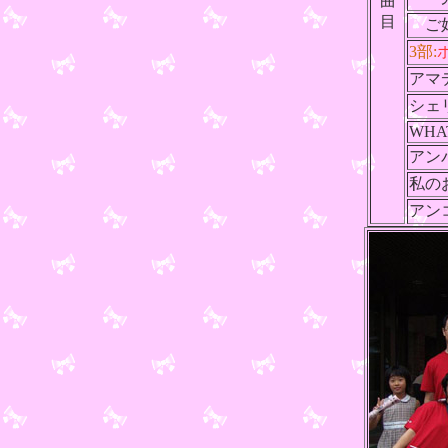
曲
目
ご好
3部:
アマ
シェ
WHA
アン
私の
アン