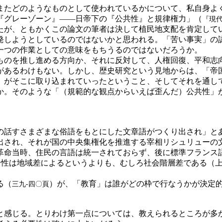
たどのようなものとして使われているかについて、私自身よ
『グレーゾーン』――日帝下の『公共性』と規律権力」（
『現
たが、ともかくこの論文の筆者は決して植民地支配を肯定して
発しようとしているのではないかと思われる。「苦い事実」の
一つの作業としての意味をもちうるのではないだろうか。
のを推し進める方向か、それに反対して、人権回復、平和志
があるわけもない。しかし、歴史研究という見地からは、「帝
）がそこに取り込まれていったということ、そしてそれを通し
か。そのような「（規範的な観点からいえば歪んだ）公共性」
。
の話すさまざまな俗語をもとにした文章語がつくり出され」と
出され、それが国の中央集権化を推進する宰相リシュリューの
革命当時、住民の言語は統一されておらず、後に標準フランス
一性は地域差によるというよりも、むしろ社会階層差である（
る（
）が、「教育」は誰がどの枠で行なうかが決定
三九‐四〇頁
と感じる。とりわけ第一点については、教えられるところが多