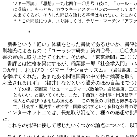
ツキー再読」『思想』一九七四年一〇月号（後に、「カール・
に収録）。もっとも、カウツキーとスターリンの――そしてま
ん出てくるが、そうした問題を論じる準備は今はない。とにか
＊＊この問題につき、より詳しくは、テリー・マーチン『アフ
＊
新書という「軽い」体裁をとった書物であるせいか、書評は
則雄氏によるもの（『ユーラシア研究』第四〇号、二〇〇九
書の冒頭に取り上げてくれた。その他、『東京新聞』二〇〇
書評とは性格を異にするが、稲葉振一郎『社会学入門』
（
）、およびＯ・ジマー『ナショナリズム』（
〇九年
岩波書店、
を挙げてくれた。あまたある関連図書の中で特に拙著を取り
刺激されるはず」（福井）などという過分のほめ言葉までつ
＊その後、苅部直『ヒューマニティーズ政治学』岩波書店、二
ともいい」と書いてくれた。また、中西寛・石田淳・田所昌幸
個人との結びつきを組み換える――この視座の可能性と限界を
て、社会学・歴史学・政治学・国際政治学という多様な分野の
インターネット上では、長短取り混ぜて、種々の感想や批評
た。
これらの批評に接して感じたいくつかの論点について、以