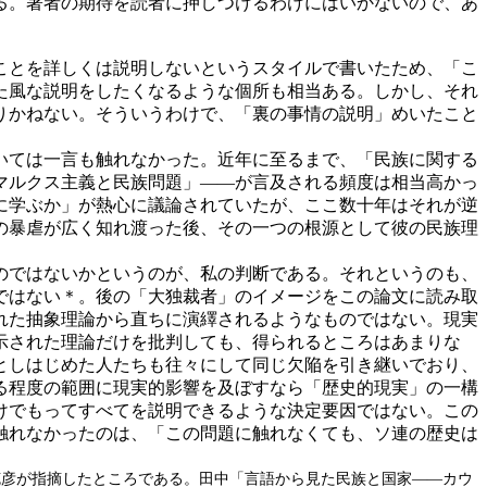
る。著者の期待を読者に押しつけるわけにはいかないので、あ
ことを詳しくは説明しないというスタイルで書いたため、「こ
た風な説明をしたくなるような個所も相当ある。しかし、それ
りかねない。そういうわけで、「裏の事情の説明」めいたこと
いては一言も触れなかった。近年に至るまで、「民族に関する
マルクス主義と民族問題」――が言及される頻度は相当高かっ
に学ぶか」が熱心に議論されていたが、ここ数十年はそれが逆
の暴虐が広く知れ渡った後、その一つの根源として彼の民族理
のではないかというのが、私の判断である。それというのも、
ではない＊。後の「大独裁者」のイメージをこの論文に読み取
れた抽象理論から直ちに演繹されるようなものではない。現実
示された理論だけを批判しても、得られるところはあまりな
としはじめた人たちも往々にして同じ欠陥を引き継いでおり、
る程度の範囲に現実的影響を及ぼすなら「歴史的現実」の一構
けでもってすべてを説明できるような決定要因ではない。この
触れなかったのは、「この問題に触れなくても、ソ連の歴史は
克彦が指摘したところである。田中「言語から見た民族と国家――カウ