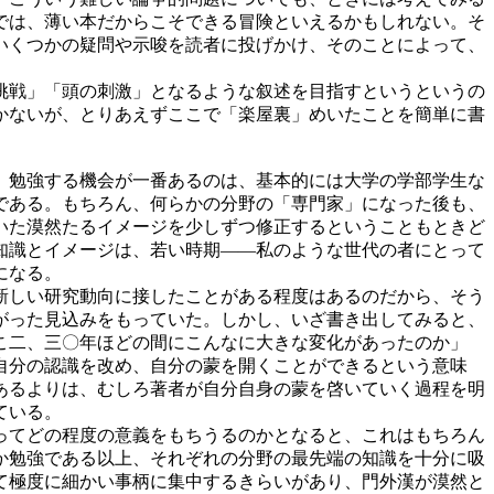
では、薄い本だからこそできる冒険といえるかもしれない。そ
いくつかの疑問や示唆を読者に投げかけ、そのことによって、
挑戦」「頭の刺激」となるような叙述を目指すというというの
かないが、とりあえずここで「楽屋裏」めいたことを簡単に書
」勉強する機会が一番あるのは、基本的には大学の学部学生な
である。もちろん、何らかの分野の「専門家」になった後も、
いた漠然たるイメージを少しずつ修正するということもときど
知識とイメージは、若い時期――私のような世代の者にとって
になる。
新しい研究動向に接したことがある程度はあるのだから、そう
がった見込みをもっていた。しかし、いざ書き出してみると、
こ二、三〇年ほどの間にこんなに大きな変化があったのか」
自分の認識を改め、自分の蒙を開くことができるという意味
あるよりは、むしろ著者が自分自身の蒙を啓いていく過程を明
ている。
ってどの程度の意義をもちうるのかとなると、これはもちろん
か勉強である以上、それぞれの分野の最先端の知識を十分に吸
て極度に細かい事柄に集中するきらいがあり、門外漢が漠然と