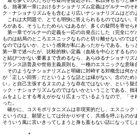
最も多くの人たちから疑問を提起され、私自身ももっと練ら
る。拙著第一章におけるナショナリズム定義はゲルナーのそ
ク・ナショナリズムをも含むより広いナショナリズムはどの
これは大問題で、とても明快に答えられるものではない。現
ろがある。そうしたためらいはあるが、多くの疑問を寄せら
第一章でゲルナーの定義を一応の出発点にした（完全にゲル
ものは結局のところエスニックなものと切り離せないのでは
なのではないか、という感覚が私にあったからである。もっ
第一章で述べたが、比較的狭い定義（血統を中心とするもの
と結びつかない要素まで含めるなら、あらゆるナショナリズ
フランス語普及や世俗主義原則も、一種のエスニックな意味
そのようなナショナリズムと明確に対峙する対概念は何かと
が「正しい回答」だというような話とは縁がない。念のため
い」と自己主張するヌエのような存在ではないか、という疑
ック・ナショナリズムなのではないかということである。拙
ムをよしとする考えがかなり広まっているようなので、「そ
った。
確かに、コスモポリタニズムは非現実的だし、エスニック・
というのは、願望としては分かりやすく、共感を呼ぶものが
そういう風に言いきってしまうと身も蓋もない話になってし
＊