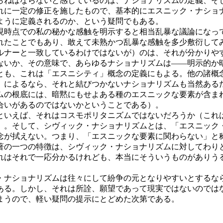
ねばならないと感じているのは、ナショナリズムの定義、そ
れに一定の修正を施したもので、基本的にエスニック・ナショ
ように定義されるのか、という疑問でもある。
時点での私の秘かな感触を明示すると相当乱暴な議論になっ
れたことでもあり、敢えて未熟かつ乱暴な感触を多少敷衍して
ナーと一致しているわけではないが）のは、それが分かりや
ないか、その意味で、あらゆるナショナリズムは――明示的か
とも、これは「エスニシティ」概念の定義にもよる。他の諸概
）によるなら、それと結びつかないナショナリズムも当然ある
ムの根底には、暗黙にもせよある種のエスニックな要素が含ま
合いがあるのではないかということである）。
いえば、それはコスモポリタニズムではないだろうか（これ
）。そして、シヴィック・ナショナリズムとは、「エスニック
念が拭えない。つまり、「エスニックな要素に関わらない」と
著の一つの特徴は、シヴィック・ナショナリズムに対してわり
れはそれで一応分かるけれども、本当にそういうものがありう
ナショナリズムは往々にして紛争の元となりやすいとするな
ある。しかし、それは所詮、願望であって現実ではないのでは
まうので、軽い疑問の提示にとどめた次第である。