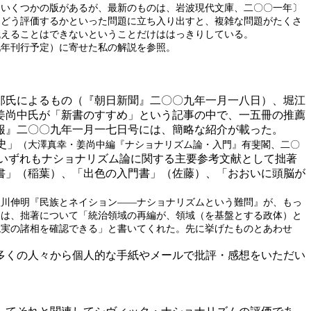
〔いくつかの版があるが、最新のものは、岩波現代文庫、二〇〇一年〕
日どう評価するかといった問題に立ち入り出すと、複雑な問題がたくさ
代えることはできないということだけははっきりしている。
九年刊行予定）に寄せた私の解説を参照。
郎氏によるもの（『朝日新聞』二〇〇九年一月一八日）、堀江
姜尚中氏が「新書のすすめ」という記事の中で、一五冊の推薦
報』二〇〇九年一月一七日号には、簡略な紹介が載った。
史」
（大澤真幸・姜尚中編『ナショナリズム論・入門』有斐閣、二〇
いずれもナショナリズム論に関する主要参考文献として拙著
書」（稲葉）、「出色の入門書」（佐藤）、「おおいに頭脳が
塩川伸明『民族とネイション――ナショナリズムという難問』が、もっ
内は、拙著について「統治領域の再編が、領域（を基盤とする政体）と
現実の諸相を確認できる」と書いてくれた。先に挙げたものとあわせ
多くの人々から個人的な手紙やメールで批評・感想をいただい