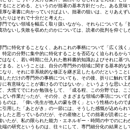
するにとどめる、というのが拙著の基本方針だった。ある意味
重厚な著書に向かっていけばよい。拙著の狙いは、とりあえず
あたりはそれで十分だと考えた。
門でない領域を幅広く取り扱いながら、それらについても「
成功ないし失敗を収めたのかについては、読者の批判を仰ぐし
門に特化することなく、あれこれの事柄について「広く浅く
、特定の分野に集中的に特化することを否応なく迫られるから
ではなく、若い時期に仕入れた教科書的知識およびそれに基づ
どまる。ということは、自分の専門外の領域に関する基本的な
になり、それに非系統的な修正を継ぎ足したものだということ
しただけの専門外の事柄についても、その後、折りに触れて
りに有意味なことが書けるのではないか」というような思い上
て、大慌てでにわか勉強をして、「成る程、この分野では、こ
んどい作業だったが、その分、さまざまな領域の事項について
うものは、「偉い先生が他人の蒙を啓く」という性格のもので
に引用した「あとがき」の一節には、そうした感慨が込められ
したと思っているのだが、その産物としての拙著が読者にと
書いたが、私の限られた能力・エネルギー・時間の中でのにわ
先端の研究というものは、往々にして、専門細分化の結果とし