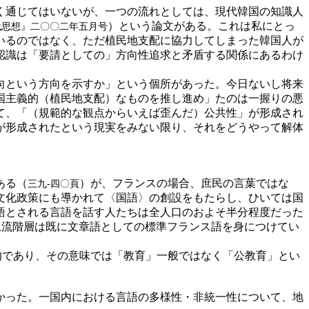
く通じてはいないが、一つの流れとしては、現代韓国の知識人
）という論文がある。これは私にとっ
代思想』二〇〇二年五月号
いるのではなく、ただ植民地支配に協力してしまった韓国人が
認識は「要請としての」方向性追求と矛盾する関係にあるわけ
向という方向を示すか」という個所があった。今日ないし将来
国主義的（植民地支配）なものを推し進め」たのは一握りの悪
て、「（規範的な観点からいえば歪んだ）公共性」が形成され
が形成されたという現実をみない限り、それをどうやって解体
ある（
）が、フランスの場合、庶民の言葉ではな
三九‐四〇頁
文化政策にも導かれて〈国語〉の創設をもたらし、ひいては国
語とされる言語を話す人たちは全人口のおよそ半分程度だった
上流階層は既に文章語としての標準フランス語を身につけてい
的であり、その意味では「教育」一般ではなく「公教育」とい
かった。一国内における言語の多様性・非統一性について、地