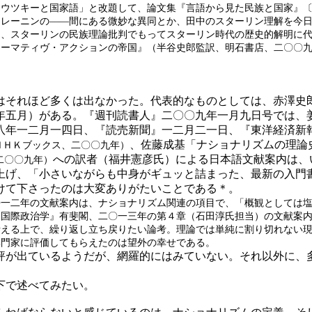
カウツキーと国家語」と改題して、論文集『言語から見た民族と国家』
たレーニンの――間にある微妙な異同とか、田中のスターリン理解を今
く、スターリンの民族理論批判でもってスターリン時代の歴史的解明に
ァーマティヴ・アクションの帝国』（半谷史郎監訳、明石書店、二〇〇
それほど多くは出なかった。代表的なものとしては、赤澤史
年五月）がある。『週刊読書人』二〇〇九年一月九日号では、
八年一二月一四日、『読売新聞』一二月二一日、『東洋経済新
、佐藤成基「ナショナリズムの理論
ＮＨＫブックス、二〇〇九年）
への訳者（福井憲彦氏）による日本語文献案内は、
二〇〇九年）
上げ、「小さいながらも中身がギュッと詰まった、最新の入門
けて下さったのは大変ありがたいことである＊。
〇一二年の文献案内は、ナショナリズム関連の項目で、「概観としては
『国際政治学』有斐閣、二〇一三年の第４章（石田淳氏担当）の文献案
考える上で、繰り返し立ち戻りたい論考。理論では単純に割り切れない
専門家に評価してもらえたのは望外の幸せである。
が出ているようだが、網羅的にはみていない。それ以外に、
下で述べてみたい。