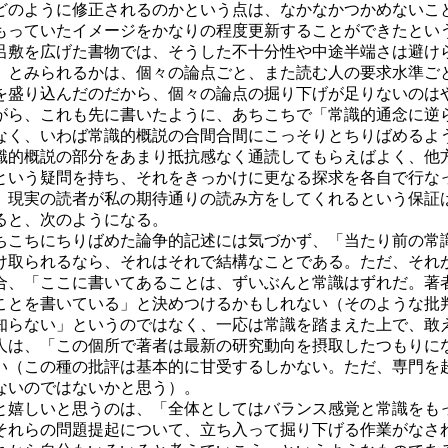
どのように修正されるのかという点は、なかなかつかめないこ
っていたイメージをかなりの程度更新することができたとい
呂敷を広げた書物では、そうした不十分性や中途半端さは避け
」とみられるかは、個々の論点ごと、また読む人の要求水準ご
盛り込んだのだから、個々の論点の掘り下げが足りないのは
がら、これも先に書いたように、あちこちで「常識的通念に逆
なく、いわば常識的概説の合間合間にこっそりとちりばめるよ
識的概説の部分をあまり抵抗感なく通読してもらえばよく、他
という疑問を持ち、それをきっかけに更なる探求を各自で行な
現実の読者が私の期待通りの読み方をしてくれるという保証
ると、次のようになる。
こちにちりばめた論争的記述には気づかず、「当たり前の常
け取られるなら、それはそれで結構なことである。ただ、それ
、「ここに書いてあることは、ずいぶんと常識はずれだ。著
ことを書いている」と決めつけるかもしれない（そのような批
知らない」というのではなく、一応は常識を踏まえた上で、敢
は、「この個所で著者は最新の研究動向を摂取したつもりに
い（この種の批評は基本的に甘受するしかない。ただ、専門を
かないのではないかと思う）。
嬉しいと思うのは、「全体としてはバランス感覚と常識をも
それらの問題提起について、立ち入って掘り下げる作業がなさ