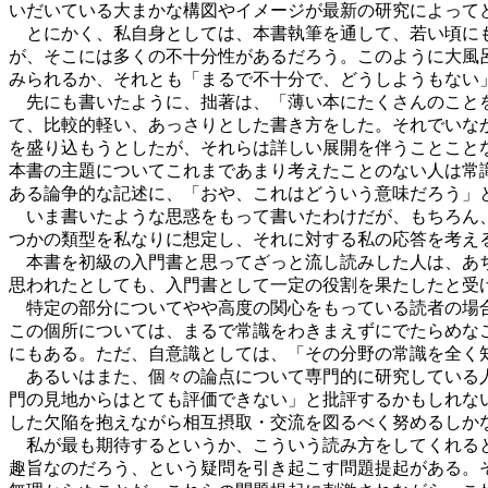
いだいている大まかな構図やイメージが最新の研究によって
とにかく、私自身としては、本書執筆を通して、若い頃にも
が、そこには多くの不十分性があるだろう。このように大風
みられるか、それとも「まるで不十分で、どうしようもない
先にも書いたように、拙著は、「薄い本にたくさんのことを
て、比較的軽い、あっさりとした書き方をした。それでいな
を盛り込もうとしたが、それらは詳しい展開を伴うことこと
本書の主題についてこれまであまり考えたことのない人は常
ある論争的な記述に、「おや、これはどういう意味だろう」
いま書いたような思惑をもって書いたわけだが、もちろん、
つかの類型を私なりに想定し、それに対する私の応答を考え
本書を初級の入門書と思ってざっと流し読みした人は、あち
思われたとしても、入門書として一定の役割を果たしたと受
特定の部分についてやや高度の関心をもっている読者の場合
この個所については、まるで常識をわきまえずにでたらめな
にもある。ただ、自意識としては、「その分野の常識を全く
あるいはまた、個々の論点について専門的に研究している人
門の見地からはとても評価できない」と批評するかもしれな
した欠陥を抱えながら相互摂取・交流を図るべく努めるし
私が最も期待するというか、こういう読み方をしてくれると
趣旨なのだろう、という疑問を引き起こす問題提起がある。