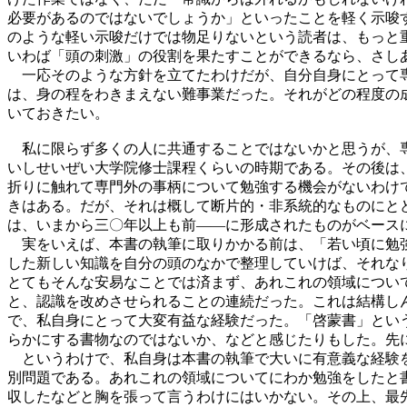
必要があるのではないでしょうか」といったことを軽く示唆
のような軽い示唆だけでは物足りないという読者は、もっと
いわば「頭の刺激」の役割を果たすことができるなら、さし
一応そのような方針を立てたわけだが、自分自身にとって専
は、身の程をわきまえない難事業だった。それがどの程度の
いておきたい。
私に限らず多くの人に共通することではないかと思うが、専
いしせいぜい大学院修士課程くらいの時期である。その後は
折りに触れて専門外の事柄について勉強する機会がないわけ
きはある。だが、それは概して断片的・非系統的なものにと
は、いまから三〇年以上も前――に形成されたものがベース
実をいえば、本書の執筆に取りかかる前は、「若い頃に勉強
した新しい知識を自分の頭のなかで整理していけば、それな
とてもそんな安易なことでは済まず、あれこれの領域につい
と、認識を改めさせられることの連続だった。これは結構し
で、私自身にとって大変有益な経験だった。「啓蒙書」とい
らかにする書物なのではないか、などと感じたりもした。先
というわけで、私自身は本書の執筆で大いに有意義な経験を
別問題である。あれこれの領域についてにわか勉強をしたと
収したなどと胸を張って言うわけにはいかない。その上、最