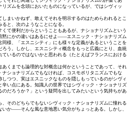
してそれと関連してシヴィック・ナショナリズムの評価であ
ナリズムを念頭においたものになっているが、ではシヴィッ
てしまいかねず、敢えてそれを明示するのはためらわれるとこ
みると、次のようなことになる。
すくて便利だからということもあるが、ナショナリズムという
暗黙にかの違いはあるにせよ――エスニック・ナショナリズム
念同様、「エスニシティ」にも様々な定義があるということを
だろう。しかし、エスニシティ概念をもっと広義にとり、血統
れているのではないかと思われる（たとえばフランスにおける
はあくまでも論理的な対概念は何かということであって、それ
・ナショナリズムでもなければ、コスモポリタニズムでもな
称しつつ、実はエスニックなものを隠しもっているのがシヴィ
と辛い点にある。知識人の世界ではシヴィック・ナショナリズ
るのだろうか？」という疑問を出してみたいという気持ちがあ
ら、そのどちらでもないシヴィック・ナショナリズムに憧れる
ないか――そんな風な意地悪い気分がちょっとある。しかし、