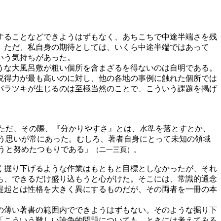
することなどできようはずもなく、あちこちで中途半端さを残
。ただ、私自身の期待としては、いくら中途半端ではあって
いう気持ちがあった。
うな大風呂敷が粗い個所を含まざるを得ないのは自明である。
説得力が最も高いのに対し、他の各地の事例に触れた個所では
バラツキが生じるのは至極当然のことで、こういう課題を掲げ
ただ、その際、『分かりやすさ』とは、水準を落とすとか、
う思いが常にあった。むしろ、著者自身にとって未知の領域
うと努めたつもりである」
。
（二一三頁）
く掘り下げるような作業はもともと目標としなかったが、それ
も、できるだけ盛り込もうと心がけた。そこには、常識的通念
提起とは性格を大きく異にするものだが、その両者を一冊の本
の薄い著書の範囲内でできようはずもない。そのような掘り下
「こういう難しい論争的問題についても、ときには考えてみる