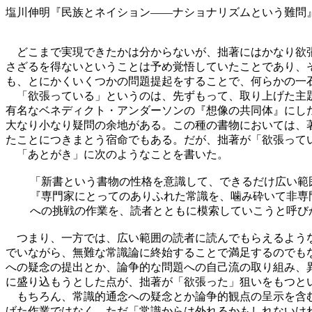
塩川伸明『民族とネイション――ナショナリズムという難問
どこまで実現できたかは分からないが、拙著にはかなり欲張
さざるを得ないということは予め覚悟していたことであり、
も、とにかくいくつかの問題提起をすることで、何らかの一
「欲張っている」というのは、先ずもって、取り上げた主題
有名なベネディクト・アンダーソンの『想像の共同体』にし
大なり小なり疑問の余地がある。この種の書物においては、
たことにつきまとう宿命でもある。だが、拙著が「欲張って
「あとがき」に次のようなことを書いた。
「新書という書物の性格を意識して、できるだけ広い範
『専門家にとってのありふれた常識を、噛み砕いて非専
への挑戦の作業を、読者とともに模索していこうと呼び
つまり、一方では、広い範囲の読者に読んでもらえるような
でいながら、無難な常識論に終始することで満足するのでも
への疑念の提出とか、論争的な問題への自己流の取り組み、
に盛り込もうとした点が、拙著が「欲張った」狙いをもつと
もちろん、常識的通念への疑念とか論争的観点の呈示を含む
げた作業ではなく、ただ「常識からは外れるかもしれないけ