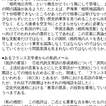
「植民地公共性」という概念がどういう風にして登場し、ま
の間の議論があるようだ。たとえば、尹海東「植民地認識の
て十分咀嚼できないところがあったので拙著には挙げなかっ
少なからずいたという苦い歴史的事実を見つめることから出
でなく、むしろ後者を空文句にとどまらせないために必要な
いただいた私信の中には、「帝国主義的（植民地支配）なも
へ向けてのわれわれの選択としてであれば、この言葉に異論
辣な支配者だけではなく、多くの国民（植民地の人々を含む
てしまったという事実を認識しなくてはならないのではない
していくかという問題意識も生まれないのではないだろうか
●あるフランス文学者からの私的メール
《批評の要旨》 ①近代的文章語の形成過程について「庶民
く、上流社会の言葉をもとにした文章語が一七世紀につくり
際語としての地位を占めるに至った。関連して、「フランス
といわれる」（
）とあるが、当時における言語の非統
四三頁
たが、それ以下の階層はそれぞれの地域語を話した）。
②近代化過程における「教育の普及」の役割を重視してい
うべきである。
《私の感想》 この批評は、二点とも重要な点を衝いたもの