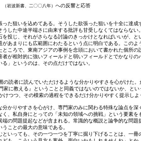
』
への反響と応答
（岩波新書、二〇〇八年）
った狙いを込めてある。そうした欲張った狙いを十全に達成
そうした中途半端さに由来する批評も甘受しなくてはならない
石を投じ、それがさらなる討論のきっかけとなればいいが、と
があまりにも広範囲にわたるという点に明白である。このよ
たところで、東南アジアの事例を念頭において書かれた個所の
著者が相対的に強いフィールドと弱いフィールドとでかなりの
いる」というのは、その点だけではない。
囲の読者に読んでいただけるような分かりやすさを心がけた。
門家に教える』ということと同義ではないのではないか、とい
かけつつ、その模索の過程をできるだけ分かりやすく提示しよ
分かりやすさを心がけ、専門家のみに関わる特殊な論点を深
なく、私自身にとっての「未知の領域への挑戦」という要素を
異端の問題提起などが含まれる。常識的な概説と論争的な問題
いうことの最大の意味である。
といっても、その一つ一つを丁寧に掘り下げることは、一冊
れども、こういう見方も案外、面白いかもしれませんね」とか