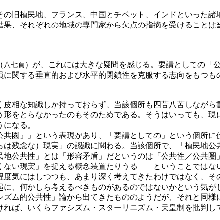
の旧植民地、フランス、中国とチベット、インドといった諸
結果、それぞれの地域の専門家から欠点の指摘を受けることは
（
）が、これには大きな疑問を感じる。要請としての「
八七頁
員に関する垂直的および水平的閉鎖性を克服する志向をもつも
く皮相な知識しか持っておらず、当該個所も四苦八苦しながら
う形をとらなかったのもそのためである。そうはいっても、現
うになる。
共圏』」という表現があり、「要請としての」という個所に
らは残念な）現実」の認識に関わる。当該個所で、「植民地公
民地公共性」とは「形容矛盾」だというのは「公共性／公共圏
くない現実」を捉える概念装置たりうる――ということではな
度気にはしつつも、あまり深く考えてきたわけではなく、そ
起に、何かしら考えるべきものがあるのではないかという気が
シズム的公共性」論から出てきたもののようだが、それと同様
ければ、いくらファシズム・スターリニズム・天皇制を批判し