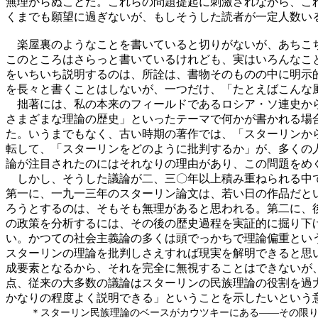
無理からぬことだ。これらの問題提起に刺激されながら、こ
くまでも願望に過ぎないが、もしそうした読者が一定人数い
楽屋裏のようなことを書いていると切りがないが、あちこち
このところはさらっと書いているけれども、実はいろんなこ
をいちいち説明するのは、所詮は、書物そのものの中に明示
を長々と書くことはしないが、一つだけ、「たとえばこんな
拙著には、私の本来のフィールドであるロシア・ソ連史から
さまざまな理論の歴史」といったテーマで何かが書かれる場
た。いうまでもなく、古い時期の著作では、「スターリンか
転して、「スターリンをどのように批判するか」が、多くの
論が注目されたのにはそれなりの理由があり、この問題をめ
しかし、そうした議論が二、三〇年以上積み重ねられる中で
第一に、一九一三年のスターリン論文は、若い日の作品だと
ろうとするのは、そもそも無理があると思われる。第二に、
の政策を分析するには、その後の歴史過程を実証的に掘り下
い。かつての社会主義論の多くは頭でっかちで理論偏重とい
スターリンの理論を批判しさえすれば現実を解明できると思
成要素となるから、それを完全に無視することはできないが
点、従来の大多数の議論はスターリンの民族理論の役割を過
かなりの程度よく説明できる」ということを示したいという
＊スターリン民族理論のベースがカウツキーにある――その限