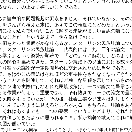
れから自分もいろいろと考えていこう」というようなものであ
るなら、この上なく嬉しいことである。
に論争的な問題提起の要素をまじえ、それでいながら、その
とをさんざん考えた末に、あえてこの程度にとどめた」といっ
的に盛り込んでいないことに関する未練がましい言訳の類にな
風なことだ」という意味で、例を挙げておく。
例をとった個所がかなりあるが、スターリンの民族理論につ
合、スターリンの民族理論――代表的には一九一三年の論文「
ら学ぶ」という姿勢が顕著で、「どのように解釈し、どのよう
人の関心を集めてきた。スターリン統治下のソ連における数々
ぐり種々の議論が一定期間熱心に交わされたのは当然である。
、もはやこの問題はそれほどの重要性をもたなくなってきた
いうこととも関連して、それほど独自な見解を示しているもの
後にソ連で実際に行なわれた民族政策は、一つの論文で呈示さ
げる作業が何よりも重要であり、それ抜きで、一つの論文で呈
う欠陥をもっていたが、その後、社会主義やソ連を批判しよう
いこんでいるように見えるところがある。もちろん、理論もあ
、それはあくまでも「一つの要素」というにとどまり、それだ
大評価してきたように思われる＊＊。私が拙著で敢えてこれに
意図が働いていた。
りではレーニンも同様――ということは、いまから三〇年以上前に田中