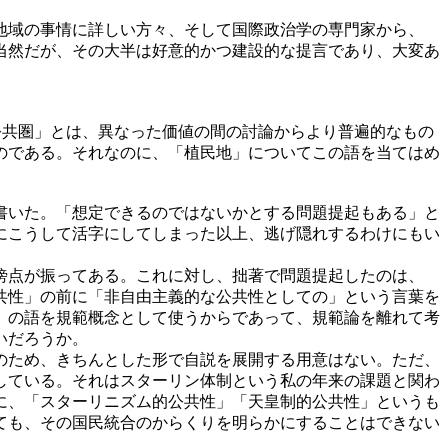
地域の事情に詳しい方々、そして国際政治学の専門家から、
当然だが、その大半は好意的かつ建設的な提言であり、大変あ
公共圏」とは、異なった価値の間の討論からより普遍的なもの
のである。それなのに、「植民地」についてこの語を当てはめ
書いた。「想定できるのではないかとする問題提起もある」と
にこうして活字にしてしまった以上、逃げ隠れするわけにもい
傍点が振ってある。これに対し、拙著で問題提起したのは、
共性」の前に「非自由主義的な公共性としての」という言葉を
」の語を規範概念として使うからであって、規範論を離れて考
いだろうか。
のため、きちんとした形で自説を展開する用意はない。ただ、
している。それはスターリン体制という私の年来の課題と関わ
に、「スターリニズム的公共性」「天皇制的公共性」というも
ても、その国民統合のからくりを明らかにすることはできない