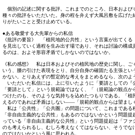
個別の記述に関する批評。これまでのところ、日本およびそ
種々の批評をいただいた。身の程を弁えず大風呂敷を広げた
りがたいことと受け止めている。
●ある敬愛する大先輩からの私信
《批評の要旨》 「植民地的公共性」という言葉が出てくる
を見出していく過程を生み出す場であり、それは討論の構成
るのは、およそ形容矛盾でしかないのではないか。
《私の感想》 私は日本およびその植民地の歴史に関し、ご
いう、腰の引けた表現をとり、自分自身の確固たる主張とい
かない。とりあえずの暫定的な考えをまとめるなら、次のよ
いただいた私信には、上に引いたように「要請としての『公
「要請として」という規範論ではなく、「（規範論の観点か
つけたのも、そのような気持ちを込めたつもりである。「植
えるのであれば矛盾はしない――「規範的観点からは望まし
私は「公共性」「公共圏」の問題について、これまである程
「非自由主義的な公共性」もあるのではないかという問題提
っている「非自由主義的な公共性」という問題提起は「ファ
のも考えられるし、むしろ考えなくてはならない、そうでな
のではないかという風に思われる。