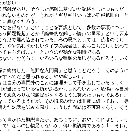
とが多い。
う感触があり、そうした感触に基づいた記述をしたつもりだ
られないものだが、それが「ギリギリいっぱい許容範囲内」と
とに異なるだろう。
やむを得ない」ということを言訳として、多数の事項につい
らう問題提起」とか「論争的な難しい論点の呈示」という要素
うな形で埋め込まれている。私の思惑としては、読者のうち、
方、やや気むずかしいタイプの読者は、あちこちにちりばめて
ってもらえばよい、というのが秘かな期待である。
はない。おそらく、いろいろな種類の反応があるだろう。いく
識に終始した、無難な入門書」と思うことだろう（そのように
がすべてだと思われると、やや寂しい）。
者は自分の専門外のことに無理をして手を出しているらしく、
判が当たっている個所があるかもしれないという危惧は私自身
えて風変わりな問題提起をするように努めたつもりである）。
なっているようだが、その摂取の仕方は非常に偏っており、専
超えた対話を試みる限り、こうした問題は不可避であり、そう
って書かれた概説書だが、あちこちに、おや、これはどういう
れていないのは物足りないが、薄い概説書である以上、それは