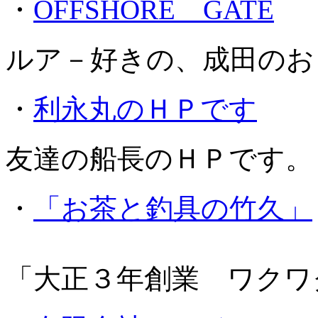
・
OFFSHORE GATE
ルア－好きの、成田のお
・
利永丸のＨＰです
友達の船長のＨＰです。
・
「お茶と釣具の竹久」
「大正３年創業 ワクワ