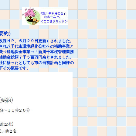
要約）
政課ＨＰ、６月２９日更新）されました。
され八千代市環境緑化公社への補助事業と
費⇒緑地保全事業⇒「新川千本桜管理業務
補助金総額７千５百万円余とされました。
社に移ったとしても市の当初計画と同様の
下その概要です。