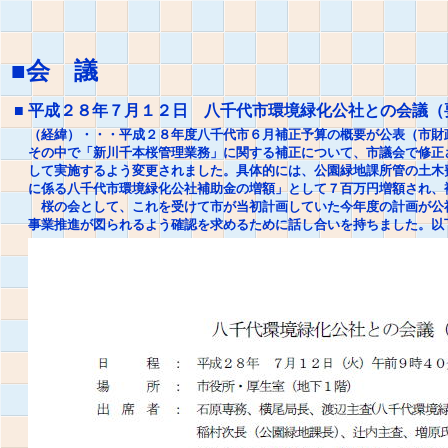
■会 議
■
平成２８年７月１２日 八千代市環境緑化公社との会議（
（経緯）・・・平成２８年度八千代市６月補正予算の概要が公表（市財
その中で「新川千本桜管理業務」に関する補正について、市議会で修正
して実施するよう変更されました。具体的には、公園緑地課所管の土木
に係る八千代市環境緑化公社補助金の増額」として７百万円増額され、
桜の会として、これを受けて市が当初計画していた今年度の計画が公
事業推進が図られるよう確認を求めるために話し合いを持ちました。以