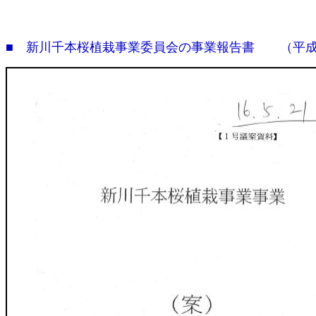
■ 新川千本桜植栽事業委員会の事業報告書 （平成１