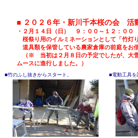
■ ２０２６年・新川千本桜の会 活
・２月１４日（日） ９：００～１２：００
桜祭り用のイルミネーションとして「竹灯
道具類を保管している農家倉庫の前庭をお借
（※ 当初は２月８日の予定でしたが、大雪
ムースに進行しました。）
■竹のふし抜きからスタート。
■電動工具を