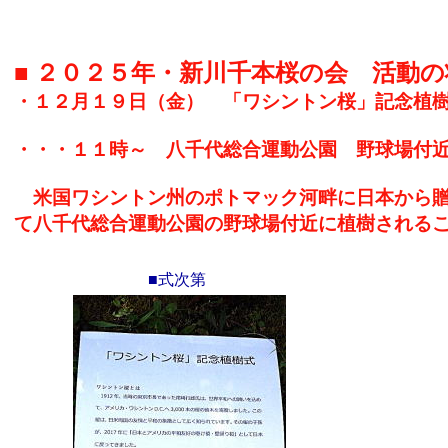
■ ２０２５年・新川千本桜の会 活動の
・１２月１９日（金） 「ワシントン桜」記念
・・・１１時～ 八千代総合運動公園 野球場付
米国ワシントン州のポトマック河畔に日本から贈
て八千代総合運動公園の野球場付近に植樹される
■式次第