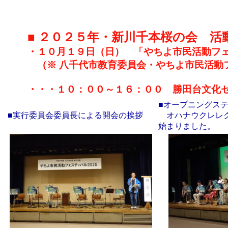
■ ２０２５年・新川千本桜の会 活
・１０月１９日（日） 「やちよ市民活動フ
（※ 八千代市教育委員会・やちよ市民活動
・・・１０：００～１６：００ 勝田台文化
■オープニングス
■実行委員会委員長による開会の挨拶
オハナウクレレク
始まりました。