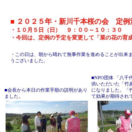
■ ２０２５年・新川千本桜の会 定例
・１０月５日（日） ９：００～１０：３０
・今回は、定例の予定を変更して「菜の花の育
・この日は、朝から晴れて無事作業を進めることが出来
うございました。
■NPO団体 「八
供いただいた「竹
■会長から本日の作業手順の説明があり
になりました。「
ました。
て効果が期待され