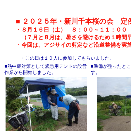
■ ２０２５年・新川千本桜の会 定
・８月１６日（土） ８：００～１１：０
（７月と８月は、暑さを避けるため１時間早
・今回は、アジサイの剪定など沿道整備を実
・この日は１０人に参加してもらいました。
■熱中症対策として緊急用テントの設営
■準備が整ったと
作業から開始しました。
す。