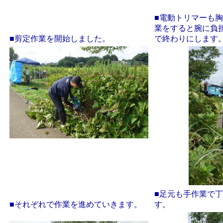
■電動トリマーも
業をすると腕に負
■剪定作業を開始しました。
で終わりにします
■足元も手作業で
■それぞれで作業を進めていきます。
す。