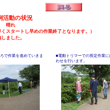
例活動の状況
０ 晴れ
くスタートし早めの作業終了となります。）
施しました。
ころで作業を進めていきま
■電動トリマーでの剪定作業に
わせを行います。