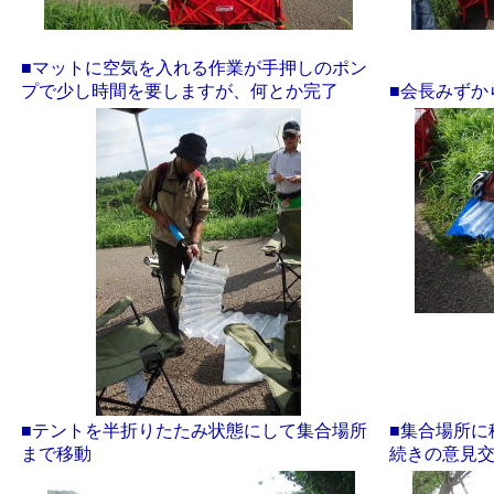
■マットに空気を入れる作業が手押しのポン
プで少し時間を要しますが、何とか完了
■会長みずか
■テントを半折りたたみ状態にして集合場所
■集合場所に
まで移動
続きの意見