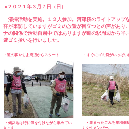
●２０２１年３月７日（日）
清掃活動を実施。１２人参加。河津桜のライトアップ
客が来訪していますがゴミの放置が目立つとの声があり
ナの関係で活動自粛中ではありますが道の駅周辺から平
遽ゴミ拾いを行いました。
・道の駅やちよ周辺からスタート
・すぐにゴミ袋がいっぱい
・集まったごみを集積個
・傾斜地は特に気を付けながら集めてい
く女性メンバー。
きます。